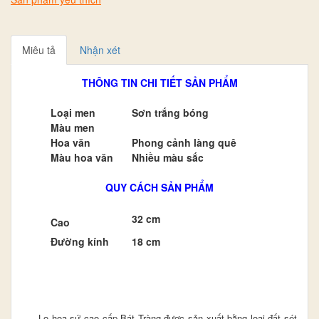
Miêu tả
Nhận xét
THÔNG TIN CHI TIẾT SẢN PHẨM
Loại men
Sơn trắng bóng
Màu men
Hoa văn
Phong cảnh làng quê
Màu hoa văn
Nhiều màu sắc
QUY CÁCH SẢN PHẨM
32 cm
Cao
Đường kính
18 cm
Lọ hoa sứ cao cấp Bát Tràng được sản xuất bằng loại đất sét