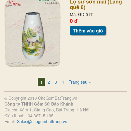
Lọ sứ sơn mài (Làng
quê 8)
Mã: GD-017
0 đ
Thêm vào giỏ
1
2
3
4
Trang sau »
© Copyright 2010 ChoGomBatTrang.vn
Công ty TNHH Gốm Sứ Bảo Khánh
Địa chỉ: Xóm 1, Giang Cao, Bát Tràng, Hà Nội
Điện thoại: 04.36715 195
Email:
Sales@chogombattrang.vn