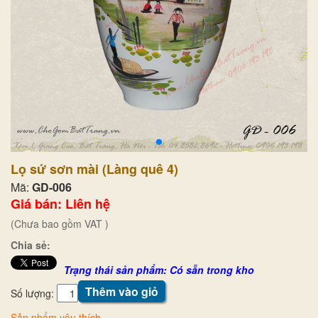
Lọ sứ sơn mài (Làng quê 4)
Mã:
GD-006
Giá bán: Liên hệ
(Chưa bao gồm VAT )
Chia sẻ:
Trạng thái sản phẩm: Có sẵn trong kho
Thêm vào giỏ
Số lượng:
Sản phẩm yêu thích