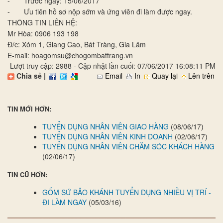
- Trước ngày: 15/06/2017
- Ưu tiên hồ sơ nộp sớm và ứng viên đi làm được ngay.
THÔNG TIN LIÊN HỆ:
Mr Hòa: 0906 193 198
Đ/c: Xóm 1, Giang Cao, Bát Tràng, Gia Lâm
E-mail: hoagomsu@chogombattrang.vn
Lượt truy cập: 2988 - Cập nhật lần cuối: 07/06/2017 16:08:11 PM
Chia sẻ |
Email
In
Quay lại
Lên trên
TIN MỚI HƠN:
TUYỂN DỤNG NHÂN VIÊN GIAO HÀNG
(08/06/17)
TUYỂN DỤNG NHÂN VIÊN KINH DOANH
(02/06/17)
TUYỂN DỤNG NHÂN VIÊN CHĂM SÓC KHÁCH HÀNG
(02/06/17)
TIN CŨ HƠN:
GỐM SỨ BẢO KHÁNH TUYỂN DỤNG NHIỀU VỊ TRÍ -
ĐI LÀM NGAY
(05/03/16)