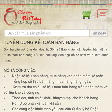
Toggl
navig
Tìm ngay
TUYỂN DỤNG KẾ TOÁN BÁN HÀNG
Do nhu cầu mở rộng kinh doanh, Gốm sứ Bảo Khánh cần tuyển nhân viên vị
trí kế toán bán hàng. Ưu tiên các ứng viên nộp hồ sơ sớm và đi làm được
ngay.
MÔ TẢ CÔNG VIỆC:
- Nhập số liệu bán hàng, mua hàng vào phần mềm kế toán
- Tổng hợp số liệu bán hàng, mua hàng hàng ngày.
- Kiểm tra đối chiếu số liệu mua bán hàng trên phần mềm với
số liệu kho và công nợ
- Theo dõi, tính chiết khấu, khuyến mại cho Khách hàng.
- Hỗ trợ bộ phận kế toán khi cần
- Các công việc khác theo yêu cầu của Quản lý bộ Phận