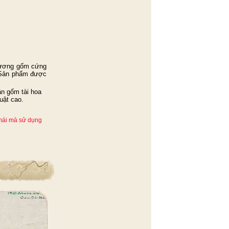
xương gốm cứng
. Sản phẩm được
n gốm tài hoa
uật cao.
 mái mà sử dụng