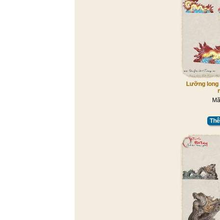
Lưỡng long 
Mã
Thê