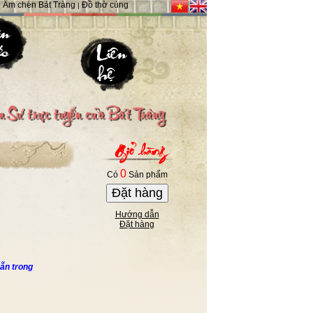
Ấm chén Bát Tràng
Đồ thờ cúng
|
|
0
Có
Sản phẩm
Đặt hàng
Hướng dẫn
Đặt hàng
ẵn trong