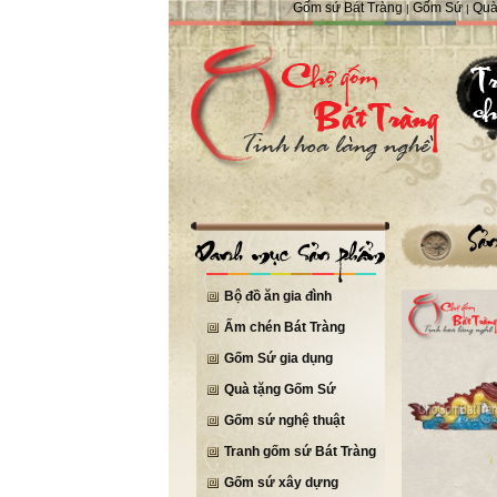
Gốm sứ Bát Tràng
Gốm Sứ
Quà
|
|
Bộ đồ ăn gia đình
Ấm chén Bát Tràng
Gốm Sứ gia dụng
Quà tặng Gốm Sứ
Gốm sứ nghệ thuật
Tranh gốm sứ Bát Tràng
Gốm sứ xây dựng