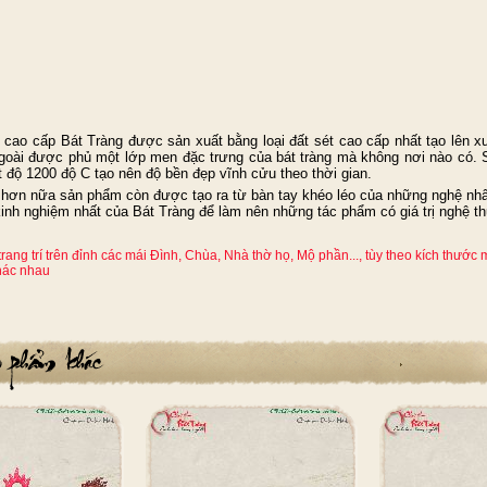
 cấp Bát Tràng được sản xuất bằng loại đất sét cao cấp nhất tạo lên 
goài được phủ một lớp men đặc trưng của bát tràng mà không nơi nào có
t độ 1200 độ C tạo nên độ bền đẹp vĩnh cửu theo thời gian.
n nữa sản phẩm còn được tạo ra từ bàn tay khéo léo của những nghệ nhâ
kinh nghiệm nhất của Bát Tràng để làm nên những tác phẩm có giá trị nghệ th
ang trí trên đỉnh các mái Đình, Chùa, Nhà thờ họ, Mộ phần..., tùy theo kích thước
hác nhau