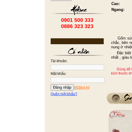
Cao:
Ngang:
0901 500 333
0886 323 323
Gốm sứ cao
chắc, bên n
nung ở nhiệ
Đặc biệt hơ
nhất , giàu 
Tài khoản:
Dùng để tr
kích thước k
Mật khẩu:
Đăng nhập
|
Đăng ký
Quên mật khẩu?