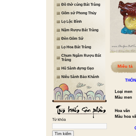
Đồ thờ cúng Bát Tràng
Gốm sứ Phong Thủy
Lọ Lộc Bình
Nậm Rượu Bát Tràng
Đèn Gốm Sứ
Lọ Hoa Bát Tràng
Chum Ngâm Rượu Bát
Tràng
Miêu tả
Hũ Sành đựng Gạo
Niêu Sành Bảo Khánh
THÔN
Loại men
Màu men
Hoa v
Màu hoa v
Từ khóa
Tìm kiếm