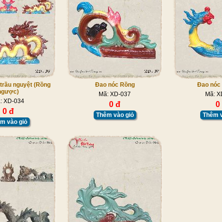
trầu nguyệt (Rồng
Đao nóc Rồng
Đao nóc
ngược)
Mã: XD-037
Mã: X
: XD-034
0 đ
0
0 đ
Thêm vào giỏ
Thêm v
m vào giỏ