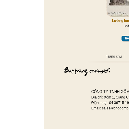
Lưỡng lon
Mã
Thê
Trang chủ
CÔNG TY TNHH GỐM
Địa chỉ: Xóm 1, Giang C
Điện thoại: 04.36715 1
Email:
sales@chogomba