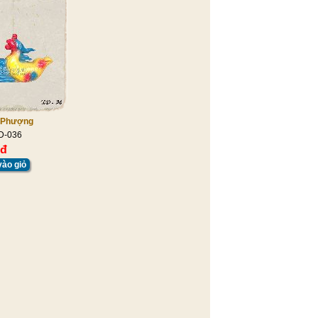
 Phượng
D-036
 đ
ào giỏ