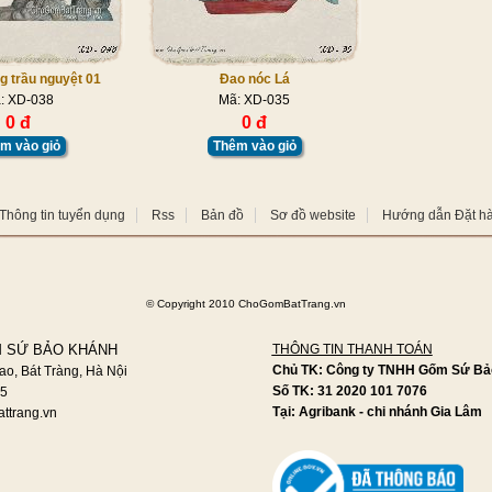
g trầu nguyệt 01
Đao nóc Lá
: XD-038
Mã: XD-035
0 đ
0 đ
m vào giỏ
Thêm vào giỏ
Thông tin tuyển dụng
Rss
Bản đồ
Sơ đồ website
Hướng dẫn Đặt h
©
Copyright 2010 ChoGomBatTrang.vn
 SỨ BẢO KHÁNH
THÔNG TIN THANH TOÁN
Chủ TK: Công ty TNHH Gốm Sứ Bả
ao, Bát Tràng, Hà Nội
Số TK: 31 2020 101 7076
95
Tại: Agribank - chi nhánh Gia Lâm
ttrang.vn