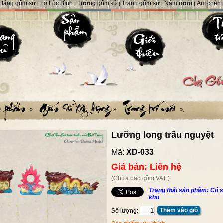
 tặng gốm sứ
Lọ Lộc Bình
Tượng gốm sứ
Tranh gốm sứ
Nậm rượu
Ấm chén
|
|
|
|
|
Lưỡng long trầu nguyệt
Mã:
XD-033
Giá bán: Liên hệ
(Chưa bao gồm VAT )
Trạng thái sản phẩm: Có s
kho
Thêm vào giỏ
Số lượng: