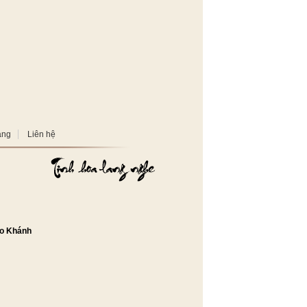
àng
Liên hệ
o Khánh