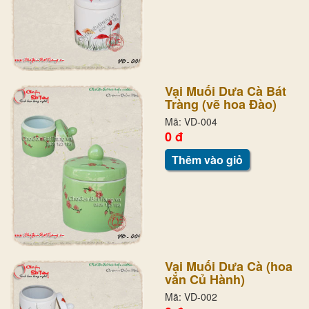
Vại Muối Dưa Cà Bát
Tràng (vẽ hoa Đào)
Mã: VD-004
0 đ
Thêm vào giỏ
Vại Muối Dưa Cà (hoa
văn Củ Hành)
Mã: VD-002