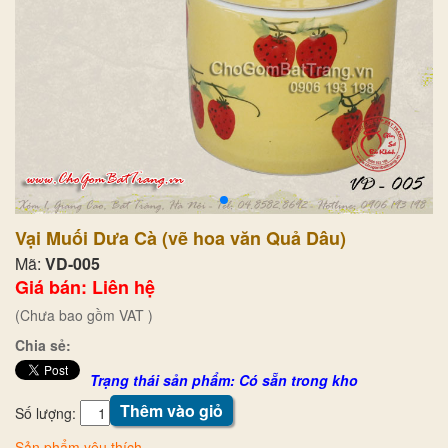
Vại Muối Dưa Cà (vẽ hoa văn Quả Dâu)
Mã:
VD-005
Giá bán: Liên hệ
(Chưa bao gồm VAT )
Chia sẻ:
Trạng thái sản phẩm: Có sẵn trong kho
Thêm vào giỏ
Số lượng:
Sản phẩm yêu thích