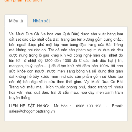
Miêu tả
Nhận xét
Vại Muối Dưa Cà (vẽ hoa văn Quả Dâu) được sản xuất bằng loại
đất sét cao cấp nhất của Bát Tràng tạo lên xương gốm cứng chắc,
bên ngoài được phủ một lớp men bóng đặc trưng của Bát Tràng
mà không nơi nào có. Tất cả các sản phẩm vại muối dưa cà đều
được nung trong lò gas khép kín với công nghệ hiện đại, nhiệt độ
lên tới ở nhiệt độ 1200 đến 1300 độ C các tính độc hại ( trì,
mangan, thuỷ ngân..…) đã được khử hết đảm bảo 100% tốt cho
sức khỏe con người, nước men sang bóng và sử dụng thời gian
dài không hề trầy xước men như các sản phẩm gốm sứ khác tạo
nên độ bền đẹp vĩnh cửu theo thời gian. Vại Muối Dưa Cà Bát
Tràng với mẫu mã , kích thước phong phú, được trang trí nhiểu
hoa văn như: quả dâu, trái ớt sắc màu, hoa dây men xanh tràm
truyền thống.
LIÊN HỆ ĐẶT HÀNG: Mr Hòa :
0906 193 198
- Email:
sales@chogombattrang.vn