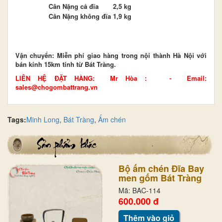
Cân Nặng cả đĩa
2,5 kg
Cân Nặng không đĩa
1,9 kg
Vận chuyển: Miễn phí giao hàng trong nội thành Hà Nội với
bán kính 15km tính từ Bát Tràng.
LIÊN HỆ ĐẶT HÀNG: Mr Hòa : - Email:
sales@chogombattrang.vn
Tags:
Minh Long
,
Bát Tràng
,
Ấm chén
Bộ ấm chén Đĩa Bay
men gốm Bát Tràng
Mã: BAC-114
600.000 đ
Thêm vào giỏ