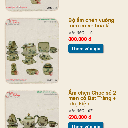
Bộ ấm chén vuông
men cổ vẽ hoa lá
Mã: BAC-116
800.000 đ
Thêm vào giỏ
Ấm chén Chóe số 2
men cổ Bát Tràng +
phụ kiện
Mã: BAC-107
698.000 đ
Thêm vào giỏ