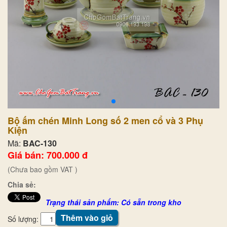
Bộ ấm chén Minh Long số 2 men cổ và 3 Phụ
Kiện
Mã:
BAC-130
Giá bán: 700.000 đ
(Chưa bao gồm VAT )
Chia sẻ:
Trạng thái sản phẩm: Có sẵn trong kho
Thêm vào giỏ
Số lượng: