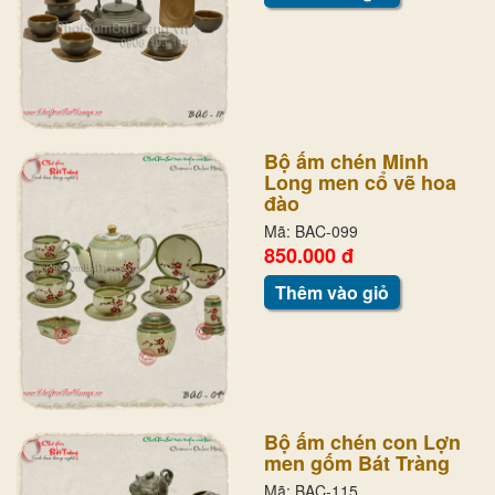
Bộ ấm chén Minh
Long men cổ vẽ hoa
đào
Mã: BAC-099
850.000 đ
Thêm vào giỏ
Bộ ấm chén con Lợn
men gốm Bát Tràng
Mã: BAC-115