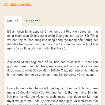
Sản phẩm yêu thích
Miêu tả
Nhận xét
Bộ ấm chén Minh Long số 2 men cổ và 3 Phụ Kiện được làm thủ
công hoàn toàn từ các nghệ nhân làng gốm cổ truyền Bát Tràng
với bàn tay tài hoa cùng khả năng sáng tạo mang đến những nét
đẹp đầy tính nghệ thuật, tinh tế với nước men gio đàn cổ (một loại
men cổ của làng gốm cổ truyền Bát Tràng).
Ấm chén Minh Long men cổ vẽ hoa đào
được làm từ chất liệu
gốm đặc trưng của Bát Tràng mà không nơi nào có. Bộ ấm chén
được nung ở nhiệt độ cao đến 1300 độ C tạo nên bền chắc, không
bị trầy xước, bể mẻ do va chạm trong khi sử dụng, vận chuyển.
Hoa văn trên sản phẩm được vẽ tay rất tỉ mỉ và tinh xảo, vừa
mang vẻ đẹp đơn giản vừa vô cùng tinh tế, thu hút mọi ánh nhìn.
Khi pha trà vào ấm và rót ra tách, ta sẽ thấy được sự kết hợp
tuyệt vời giữa màu sắc tự nhiên của men gốm và màu xanh của
trà tạo nên phong cách trà đạo truyền thống rất đặc trưng của Việt