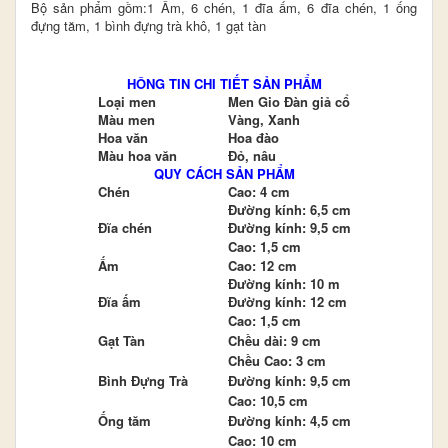
Bộ sản phẩm gồm:1 Ấm, 6 chén, 1 đĩa ấm, 6 đĩa chén, 1 ống
đựng tăm, 1 bình đựng trà khô, 1 gạt tàn
HÔNG TIN CHI TIẾT SẢN PHẨM
Loại men
Men Gio Đàn giả cổ
Màu men
Vàng, Xanh
Hoa văn
Hoa đào
Màu hoa văn
Đỏ, nâu
QUY CÁCH SẢN PHẨM
Chén
Cao: 4 cm
Đường kính: 6,5 cm
Đĩa chén
Đường kính: 9,5 cm
Cao: 1,5 cm
Ấm
Cao: 12 cm
Đường kính: 10 m
Đĩa ấm
Đường kính: 12 cm
Cao: 1,5 cm
Gạt Tàn
Chều dài: 9 cm
Chều Cao: 3 cm
Bình Đựng Trà
Đường kính: 9,5 cm
Cao: 10,5 cm
Ống tăm
Đường kính: 4,5 cm
Cao: 10 cm