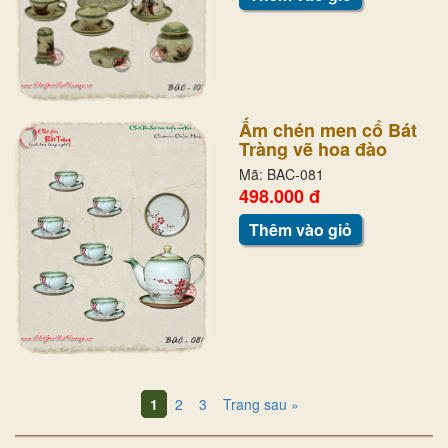
Ấm chén men cổ Bát
Tràng vẽ hoa đào
Mã: BAC-081
498.000 đ
Thêm vào giỏ
1
2
3
Trang sau »