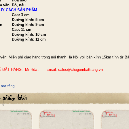
n
Hoa đào
a văn
Đỏ, nâu
UY CÁCH SẢN PHẨM
Cao: 3 cm
Đường kính: 5 cm
én
Đường kính: 9 cm
Cao: 11 cm
Đường kính: 10 cm
Đường kính: 11 cm
yển: Miễn phí giao hàng trong nội thành Hà Nội với bán kính 15km tính từ Bá
Ệ ĐẶT HÀNG: Mr Hòa : - Email: sales@chogombattrang.vn
,
bát tràng