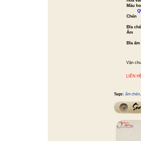
Hoa vă
Màu ho
Q
Chén
Đĩa ch
Ấm
Đĩa ấm
Vận chu
LIÊN H
Tags:
ấm chén