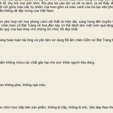
nh tế, thu hút mọi ánh nhìn. Khi pha trà vào ấm và rót ra tách, ta sẽ thấy
ệt vời giữa màu sắc tự nhiên của men gốm và màu xanh của trà tạo nên pho
yền thống rất đặc trưng của Việt Nam.
m phù hợp với mọi phong cách nội thất từ hiện đại, sang trọng đến truyền 
 chén men cổ Bát Tràng vẽ hoa đào này có thể dành làm một món quà tặn
êu quý của bạn thay cho những lời chúc tốt đẹp nhất.
àng hoàn toàn hài lòng và yên tâm sử dụng Bộ ấm chén Gốm sứ Bát Tràng b
hẩm không chứa các chất gây hại cho sức khỏe người tiêu dùng.
en không phai, không ngả màu.
n chìm trực tiếp trên sản phẩm, không bị trầy, không bị tróc, bền đẹp theo thờ