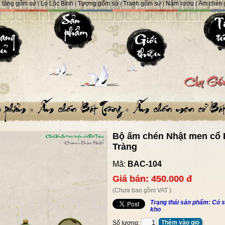
 tặng gốm sứ
Lọ Lộc Bình
Tượng gốm sứ
Tranh gốm sứ
Nậm rượu
Ấm chén
|
|
|
|
|
Bộ ấm chén Nhật men cổ 
Tràng
Mã:
BAC-104
Giá bán: 450.000 đ
(Chưa bao gồm VAT )
Trạng thái sản phẩm: Có s
kho
Thêm vào giỏ
Số lượng: