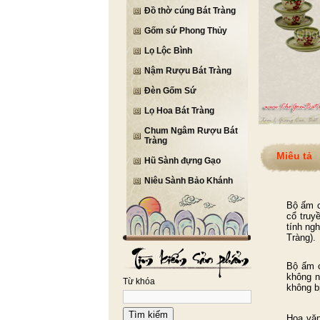
Đồ thờ cúng Bát Tràng
Gốm sứ Phong Thủy
Lọ Lộc Bình
Nậm Rượu Bát Tràng
Đèn Gốm Sứ
Lọ Hoa Bát Tràng
Chum Ngâm Rượu Bát
Tràng
Miêu tả
Hũ Sành đựng Gạo
Niêu Sành Bảo Khánh
Bộ ấm c
cổ truy
tính ng
Tràng).
Bộ ấm c
không n
Từ khóa
không b
Tìm kiếm
Hoa văn