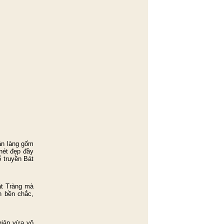
ân làng gốm
nét đẹp đầy
ổ truyền Bát
át Tràng mà
n bền chắc,
giản vừa vô