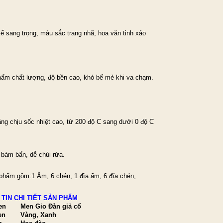
kế sang trọng, màu sắc trang nhã, hoa văn tinh xảo
hẩm chất lượng, độ bền cao, khó bể mẻ khi va chạm.
ăng chịu sốc nhiệt cao, từ 200 độ C sang dưới 0 độ C
 bám bẩn, dễ chùi rửa.
phẩm gồm:1 Ấm, 6 chén, 1 đĩa ấm, 6 đĩa chén,
TIN CHI TIẾT SẢN PHẨM
en
Men Gio Đàn giả cổ
en
Vàng, Xanh