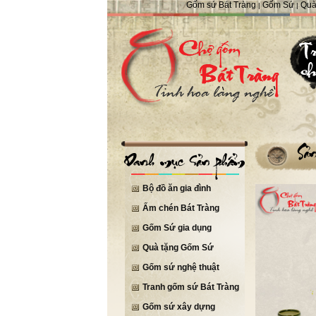
Gốm sứ Bát Tràng
Gốm Sứ
Quà
|
|
Bộ đồ ăn gia đình
Ấm chén Bát Tràng
Gốm Sứ gia dụng
Quà tặng Gốm Sứ
Gốm sứ nghệ thuật
Tranh gốm sứ Bát Tràng
Gốm sứ xây dựng