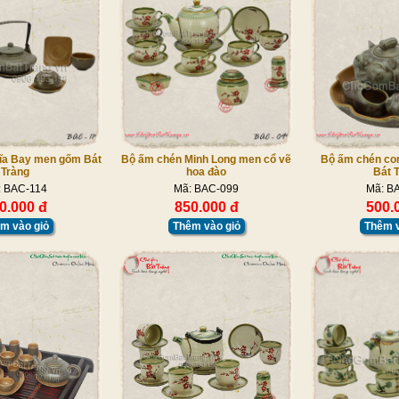
ĩa Bay men gốm Bát
Bộ ấm chén Minh Long men cổ vẽ
Bộ ấm chén co
Tràng
hoa đào
Bát 
: BAC-114
Mã: BAC-099
Mã: B
0.000 đ
850.000 đ
500.
m vào giỏ
Thêm vào giỏ
Thêm v