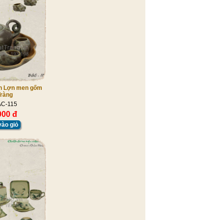
n Lợn men gốm
Tràng
AC-115
000 đ
ào giỏ