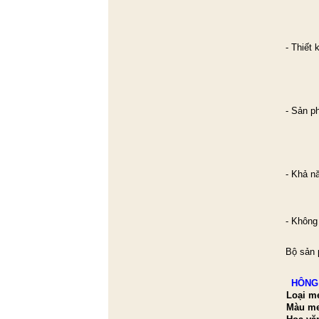
- Thiết 
- Sản p
- Khả n
- Không
Bộ sản 
HÔNG 
Loại m
Màu m