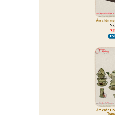
Ấm chén men
Mã:
72
Thê
Ấm chén Chó
Tràng