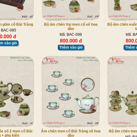
 gốm cổ Bát Tràng
Bộ ấm chén Vại men cổ vẽ hoa
Bộ ấm chén vuôn
đào
l
 BAC-085
Mã: BAC-098
Mã: B
0.000 đ
800.000 đ
800.
m vào giỏ
Thêm vào giỏ
Thêm v
e số 2 men cổ Bát
Ấm chén men cổ Bát Tràng vẽ hoa
Bộ ấm chén men
 + phụ kiện
đào