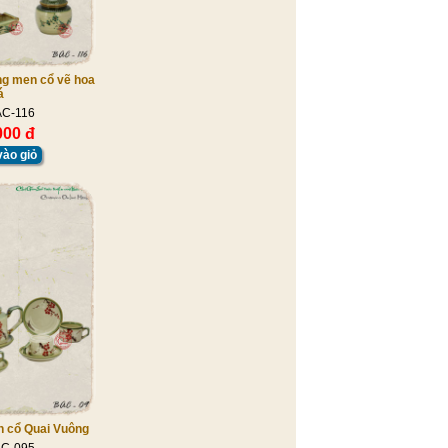
g men cổ vẽ hoa
á
AC-116
000 đ
ào giỏ
 cổ Quai Vuông