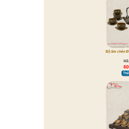
Bộ ấm chén Đ
Mã
60
Thê