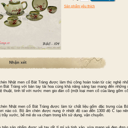
Sản phẩm yêu thích
Nhận xét
hén Nhật men cổ Bát Tràng được làm thủ công hoàn toàn từ các nghệ nh
ền Bát Tràng với bàn tay tài hoa cùng khả năng sáng tạo mang đến những 
hệ thuật, tinh tế với nước men gio đàn cổ (một loại men cổ của làng gốm c
hén Nhật men cổ Bát Tràng được làm từ chất liệu gốm đặc trưng của B
ơi nào có. Bộ ấm chén được nung ở nhiệt độ cao đến 1300 độ C tạo nê
ị trầy xước, bể mẻ do va chạm trong khi sử dụng, vận chuyển.
 trên sản phẩm được vẽ tay rất tỉ mỉ và tinh xảo, vừa mang vẻ đẹp đơn 