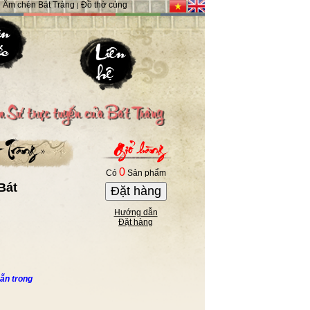
Ấm chén Bát Tràng
Đồ thờ cúng
|
|
0
Có
Sản phẩm
Bát
Đặt hàng
Hướng dẫn
Đặt hàng
ẵn trong