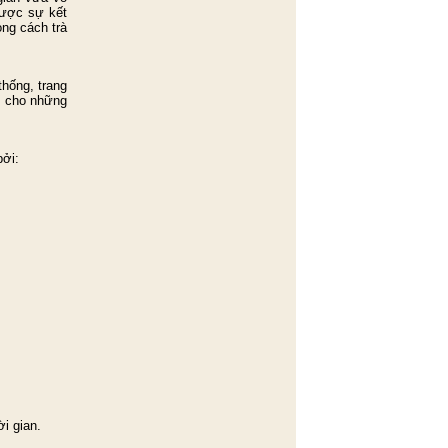
 được sự kết
ng cách trà
thống, trang
g cho những
ởi:
i gian.​