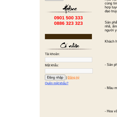
cùng ti
hợp tuy
đạo tru
0901 500 333
Sản phẩ
0886 323 323
nhã, ấm
người y
Khách h
Tài khoản:
- Sản p
Mật khẩu:
Đăng nhập
|
Đăng ký
Quên mật khẩu?
- Màu m
- Hoa vă