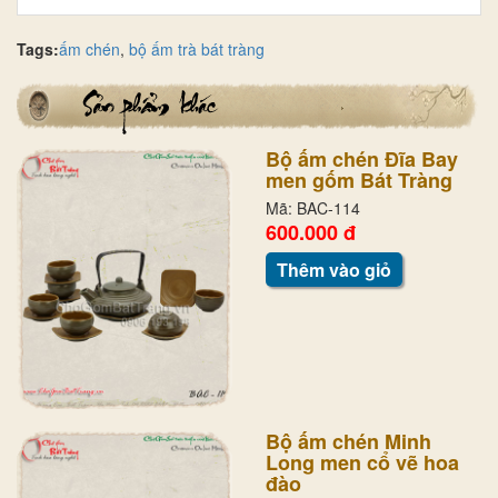
Tags:
ấm chén
,
bộ ấm trà bát tràng
Bộ ấm chén Đĩa Bay
men gốm Bát Tràng
Mã: BAC-114
600.000 đ
Thêm vào giỏ
Bộ ấm chén Minh
Long men cổ vẽ hoa
đào