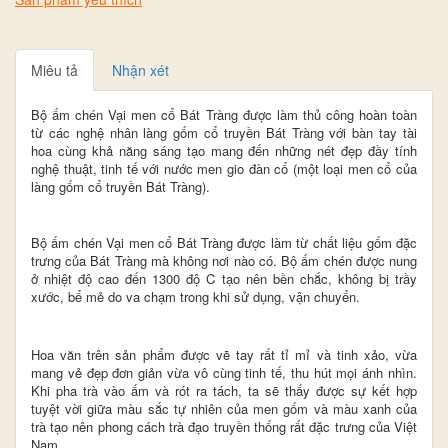
Miêu tả
Nhận xét
Bộ ấm chén Vại men cổ Bát Tràng được làm thủ công hoàn toàn
từ các nghệ nhân làng gốm cổ truyền Bát Tràng với bàn tay tài
hoa cùng khả năng sáng tạo mang đến những nét đẹp đầy tính
nghệ thuật, tinh tế với nước men gio đàn cổ (một loại men cổ của
làng gốm cổ truyền Bát Tràng).
Bộ ấm chén Vại men cổ Bát Tràng được làm từ chất liệu gốm đặc
trưng của Bát Tràng mà không nơi nào có. Bộ ấm chén được nung
ở nhiệt độ cao đến 1300 độ C tạo nên bền chắc, không bị trầy
xước, bể mẻ do va chạm trong khi sử dụng, vận chuyển.
Hoa văn trên sản phẩm được vẽ tay rất tỉ mỉ và tinh xảo, vừa
mang vẻ đẹp đơn giản vừa vô cùng tinh tế, thu hút mọi ánh nhìn.
Khi pha trà vào ấm và rót ra tách, ta sẽ thấy được sự kết hợp
tuyệt vời giữa màu sắc tự nhiên của men gốm và màu xanh của
trà tạo nên phong cách trà đạo truyền thống rất đặc trưng của Việt
Nam.