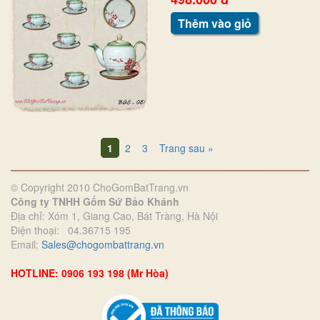
Thêm vào giỏ
1
2
3
Trang sau »
© Copyright 2010 ChoGomBatTrang.vn
Công ty TNHH Gốm Sứ Bảo Khánh
Địa chỉ: Xóm 1, Giang Cao, Bát Tràng, Hà Nội
Điện thoại: 04.36715 195
Email:
Sales@chogombattrang.vn
HOTLINE: 0906 193 198 (Mr Hòa)