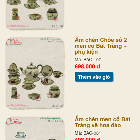
Ấm chén Chóe số 2
men cổ Bát Tràng +
phụ kiện
Mã: BAC-107
698.000 đ
Thêm vào giỏ
Ấm chén men cổ Bát
Tràng vẽ hoa đào
Mã: BAC-081
498.000 đ