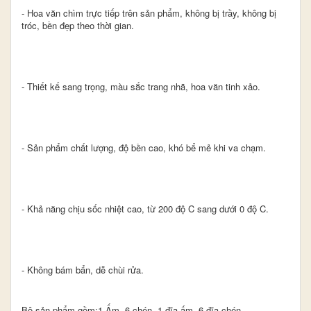
- Hoa văn chìm trực tiếp trên sản phẩm, không bị trầy, không bị
tróc, bền đẹp theo thời gian.​
- Thiết kế sang trọng, màu sắc trang nhã, hoa văn tinh xảo.
- Sản phẩm chất lượng, độ bền cao, khó bể mẻ khi va chạm.
- Khả năng chịu sốc nhiệt cao, từ 200 độ C sang dưới 0 độ C.
- Không bám bẩn, dễ chùi rửa.
Bộ sản phẩm gồm:1 Ấm, 6 chén, 1 đĩa ấm, 6 đĩa chén,