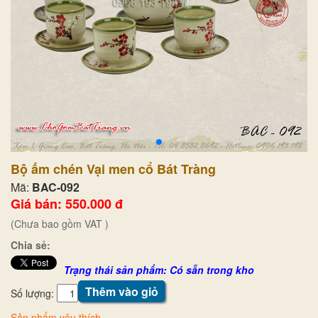
Bộ ấm chén Vại men cổ Bát Tràng
Mã:
BAC-092
Giá bán: 550.000 đ
(Chưa bao gồm VAT )
Chia sẻ:
Trạng thái sản phẩm: Có sẵn trong kho
Thêm vào giỏ
Số lượng:
Sản phẩm yêu thích