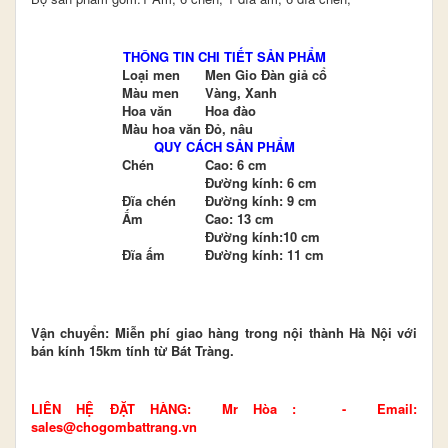
THÔNG TIN CHI TIẾT SẢN PHẨM
Loại men
Men Gio Đàn giả cổ
Màu men
Vàng, Xanh
Hoa văn
Hoa đào
Màu hoa văn
Đỏ, nâu
QUY CÁCH SẢN PHẨM
Chén
Cao: 6 cm
Đường kính: 6 cm
Đĩa chén
Đường kính: 9 cm
Ấm
Cao: 13 cm
Đường kính:10 cm
Đĩa ấm
Đường kính: 11 cm
Vận chuyển: Miễn phí giao hàng trong nội thành Hà Nội với
bán kính 15km tính từ Bát Tràng.
LIÊN HỆ ĐẶT HÀNG: Mr Hòa : - Email:
sales@chogombattrang.vn