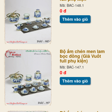
Mã: BAC-148.1
0 đ
Thêm vào giỏ
Bộ ấm chén men lam
bọc đồng (Giả Vuốt
full phụ kiện)
Mã: BAC-147.1
0 đ
Thêm vào giỏ