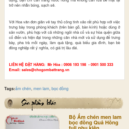
trở nên nhẵn bóng, sạch sẽ.
Với Hoa văn đơn giản vẽ tay thủ công tinh xảo rất phù hợp với việc
trưng bày trong phòng khách (trên bàn gỗ, bàn kính) hoặc dùng ở
sân vườn, phù hợp với cả những ngôi nhà cổ và sự hòa quện giữa
cổ điển và hiện đại trong những căn nhà mới và sử dụng để trưng
bày, pha trà mỗi ngày, làm quà tặng, quà biếu gia đình, bạn bè
đồng nghiệp rất ý nghĩa, có giá trị lâu dài.
LIÊN HỆ ĐẶT HÀNG: Mr Hòa : 0906 193 198 - 0901 500 333
Email: sales@chogombattrang.vn
Tags:
ấm chén
,
men lam
,
bọc đồng
Bộ Ấm chén men lam
bọc đồng Quả Hồng
full phụ kiện