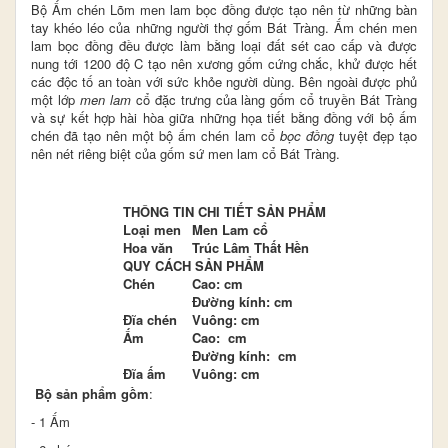
Bộ Ấm chén Lõm men lam bọc đồng được tạo nên từ những bàn
tay khéo léo của những người thợ gốm Bát Tràng. Ấm chén men
lam bọc đồng đều được làm bằng loại đất sét cao cấp và được
nung tới 1200 độ C tạo nên xương gốm cứng chắc, khử được hết
các độc tố an toàn với sức khỏe người dùng. Bên ngoài được phủ
một lớp
men
lam
cổ đặc trưng của làng gốm cổ truyền Bát Tràng
và sự
kết hợp hài hòa giữa những họa tiết bằng đồng với bộ ấm
chén đã tạo nên một bộ ấm chén lam cổ
bọc đồng
tuyệt đẹp
tạo
nên nét riêng biệt của gốm sứ men lam cổ Bát Tràng.
THÔNG TIN CHI TIẾT SẢN PHẨM
Loại men
Men Lam cổ
Hoa văn
Trúc Lâm Thất Hền
QUY CÁCH SẢN PHẨM
Chén
Cao: cm
Đường kính: cm
Đĩa chén
Vuông: cm
Ấm
Cao: cm
Đường kính: cm
Đĩa ấm
Vuông: cm
Bộ sản phẩm gồm
:
- 1 Ấm