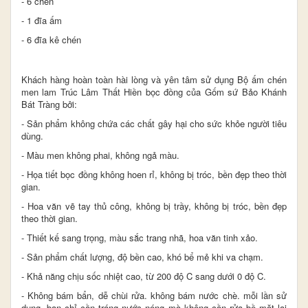
- 6 chén
- 1 đĩa ấm
- 6 đĩa kê chén
Khách hàng hoàn toàn hài lòng và yên tâm sử dụng Bộ ấm chén
men lam Trúc Lâm Thất Hiền bọc đồng của Gốm sứ Bảo Khánh
Bát Tràng bởi:
- Sản phẩm không chứa các chất gây hại cho sức khỏe người tiêu
dùng.
- Màu men không phai, không ngả màu.
- Họa tiết bọc đồng không hoen rỉ, không bị tróc, bền đẹp theo thời
gian.​
- Hoa văn vẽ tay thủ công, không bị trầy, không bị tróc, bền đẹp
theo thời gian.​
- Thiết kế sang trọng, màu sắc trang nhã, hoa văn tinh xảo.
- Sản phẩm chất lượng, độ bền cao, khó bể mẻ khi va chạm.
- Khả năng chịu sốc nhiệt cao, từ 200 độ C sang dưới 0 độ C.
- Không bám bẩn, dễ chùi rửa. không bám nước chè. mỗi lần sử
dụng, bạn chỉ cần tráng nước nóng mà không cần rửa bề mặt lại