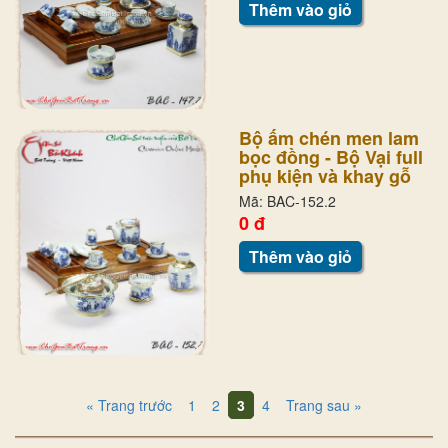
Thêm vào giỏ
Bộ ấm chén men lam
bọc đồng - Bộ Vại full
phụ kiện và khay gỗ
Mã: BAC-152.2
0 đ
Thêm vào giỏ
« Trang trước
1
2
3
4
Trang sau »