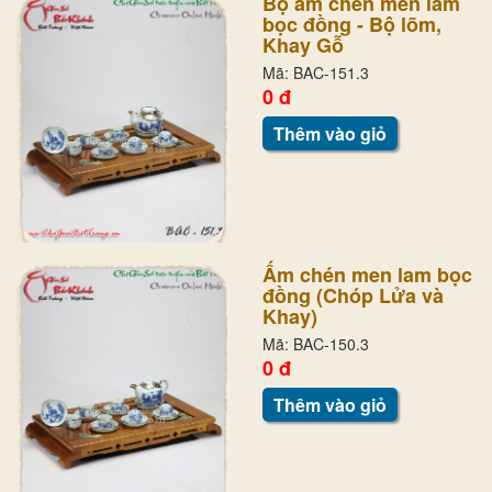
Bộ ấm chén men lam
bọc đồng - Bộ lõm,
Khay Gỗ
Mã: BAC-151.3
0 đ
Thêm vào giỏ
Ấm chén men lam bọc
đồng (Chóp Lửa và
Khay)
Mã: BAC-150.3
0 đ
Thêm vào giỏ