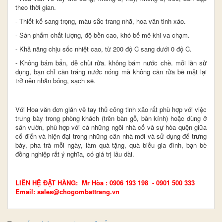
theo thời gian.​
- Thiết kế sang trọng, màu sắc trang nhã, hoa văn tinh xảo.
- Sản phẩm chất lượng, độ bền cao, khó bể mẻ khi va chạm.
- Khả năng chịu sốc nhiệt cao, từ 200 độ C sang dưới 0 độ C.
- Không bám bẩn, dễ chùi rửa. không bám nước chè. mỗi lần sử
dụng, bạn chỉ cần tráng nước nóng mà không cần rửa bề mặt lại
trở nên nhẵn bóng, sạch sẽ.
Với Hoa văn đơn giản vẽ tay thủ công tinh xảo rất phù hợp với việc
trưng bày trong phòng khách (trên bàn gỗ, bàn kính) hoặc dùng ở
sân vườn, phù hợp với cả những ngôi nhà cổ và sự hòa quện giữa
cổ điển và hiện đại trong những căn nhà mới và sử dụng để trưng
bày, pha trà mỗi ngày, làm quà tặng, quà biếu gia đình, bạn bè
đồng nghiệp rất ý nghĩa, có giá trị lâu dài.
LIÊN HỆ ĐẶT HÀNG: Mr Hòa : 0906 193 198 - 0901 500 333
Email: sales@chogombattrang.vn