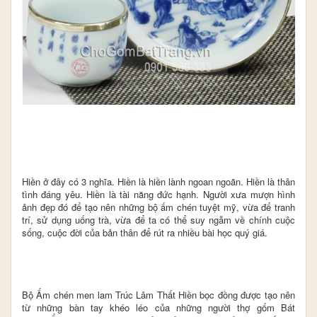
Hiền ở đây có 3 nghĩa. Hiền là hiền lành ngoan ngoãn. Hiền là thân
tình đáng yêu. Hiền là tài năng đức hạnh. Người xưa mượn hình
ảnh đẹp đó để tạo nên những bộ ấm chén tuyệt mỹ, vừa để tranh
trí, sử dụng uống trà, vừa để ta có thể suy ngẫm về chính cuộc
sống, cuộc đời của bản thân để rút ra nhiều bài học quý giá.
Bộ Ấm chén men lam Trúc Lâm Thất Hiền bọc đồng được tạo nên
từ những bàn tay khéo léo của những người thợ gốm Bát