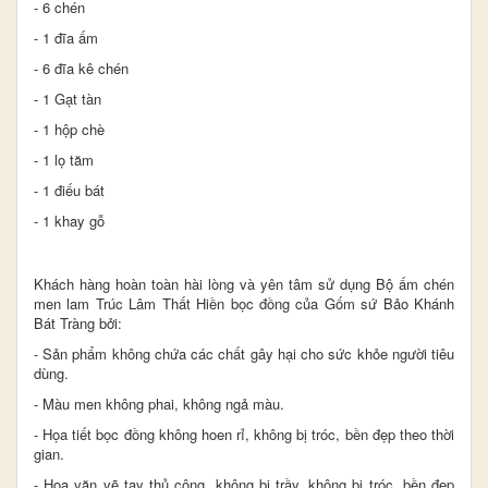
- 6 chén
- 1 đĩa ấm
- 6 đĩa kê chén
- 1 Gạt tàn
- 1 hộp chè
- 1 lọ tăm
- 1 điếu bát
- 1 khay gỗ
Khách hàng hoàn toàn hài lòng và yên tâm sử dụng Bộ ấm chén
men lam Trúc Lâm Thất Hiền bọc đồng của Gốm sứ Bảo Khánh
Bát Tràng bởi:
- Sản phẩm không chứa các chất gây hại cho sức khỏe người tiêu
dùng.
- Màu men không phai, không ngả màu.
- Họa tiết bọc đồng không hoen rỉ, không bị tróc, bền đẹp theo thời
gian.​
- Hoa văn vẽ tay thủ công, không bị trầy, không bị tróc, bền đẹp