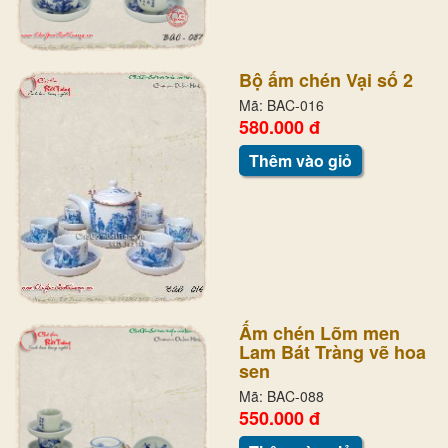
Bộ ấm chén Vại số 2
Mã: BAC-016
580.000 đ
Thêm vào giỏ
Ấm chén Lõm men
Lam Bát Tràng vẽ hoa
sen
Mã: BAC-088
550.000 đ