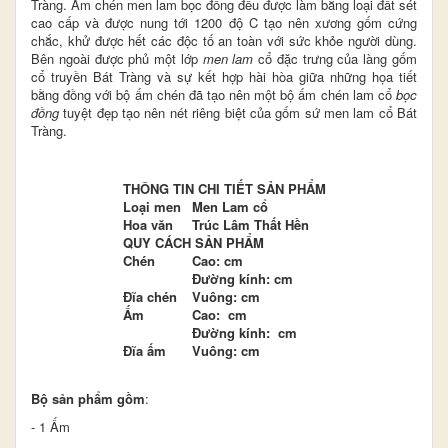
Tràng. Ấm chén men lam bọc đồng đều được làm bằng loại đất sét
cao cấp và được nung tới 1200 độ C tạo nên xương gốm cứng
chắc, khử được hết các độc tố an toàn với sức khỏe người dùng.
Bên ngoài được phủ một lớp
men
lam
cổ đặc trưng của làng gốm
cổ truyền Bát Tràng và sự
kết hợp hài hòa giữa những họa tiết
bằng đồng với bộ ấm chén đã tạo nên một bộ ấm chén lam cổ
bọc
đồng
tuyệt đẹp
tạo nên nét riêng biệt của gốm sứ men lam cổ Bát
Tràng.
THÔNG TIN CHI TIẾT SẢN PHẨM
Loại men
Men Lam cổ
Hoa văn
Trúc Lâm Thất Hền
QUY CÁCH SẢN PHẨM
Chén
Cao: cm
Đường kính: cm
Đĩa chén
Vuông: cm
Ấm
Cao: cm
Đường kính: cm
Đĩa ấm
Vuông: cm
Bộ sản phẩm gồm
:
- 1 Ấm