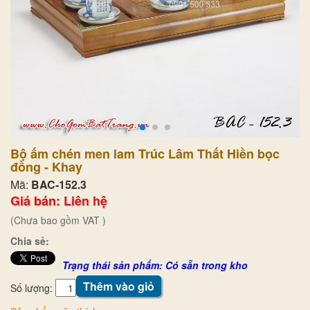
Bộ ấm chén men lam Trúc Lâm Thất Hiền bọc
đồng - Khay
Mã:
BAC-152.3
Giá bán: Liên hệ
(Chưa bao gồm VAT )
Chia sẻ:
Trạng thái sản phẩm: Có sẵn trong kho
Thêm vào giỏ
Số lượng: