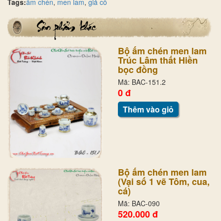
Tags:
ấm chén
,
men lam
,
giả cổ
Bộ ấm chén men lam
Trúc Lâm thất Hiền
bọc đồng
Mã: BAC-151.2
0 đ
Thêm vào giỏ
Bộ ấm chén men lam
(Vại số 1 vẽ Tôm, cua,
cá)
Mã: BAC-090
520.000 đ