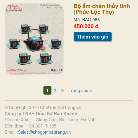
Bộ ấm chén thủy tinh
(Phúc Lộc Thọ)
Mã: BAC-056
450.000 đ
Thêm vào giỏ
1
2
3
Trang sau »
© Copyright 2010 ChoGomBatTrang.vn
Công ty TNHH Gốm Sứ Bảo Khánh
Địa chỉ: Xóm 1, Giang Cao, Bát Tràng, Hà Nội
Điện thoại: 04.36715 195
Email:
Sales@chogombattrang.vn