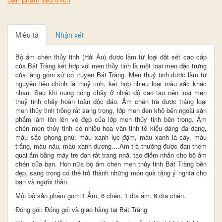
Miêu tả
Nhận xét
Bộ ấm chén thủy tinh (Hải Âu) được làm từ loại đất sét cao cấp
của Bát Tràng kết hợp với men thủy tinh là một loại men đặc trưng
của làng gốm sứ cổ truyền Bát Tràng. Men thuỷ tinh được làm từ
nguyên liệu chính là thuỷ tinh, kết hợp nhiều loại màu sắc khác
nhau. Sau khi nung nóng chảy ở nhiệt độ cao tạo nên loại men
thuỷ tinh chảy hoàn toàn độc đáo. Ấm chén trà được tráng loại
men thủy tinh trông rất sang trọng, lớp men đen khô bên ngoài sản
phẩm làm tôn lên vẻ đẹp của lớp men thủy tinh bên trong. Ấm
chén men thủy tinh có nhiều hoa văn tinh tế kiểu dáng đa dạng,
màu sắc phong phú: màu xanh lục đậm, màu xanh lá cây, màu
trắng, màu nâu, màu xanh dương....Ấm trà thường được đan thêm
quai ấm bằng mây tre đan rất trang nhã, tạo điểm nhấn cho bộ ấm
chén của bạn. Hơn nữa bộ ấm chén men thủy tinh Bát Tràng bền
đẹp, sang trọng có thể trở thành những món quà tặng ý nghĩa cho
bạn và ngưòi thân.
Một bộ sản phẩm gồm:1 Ấm, 6 chén, 1 đĩa ấm, 6 đĩa chén.
Đóng gói: Đóng gói và giao hàng tại Bát Tràng