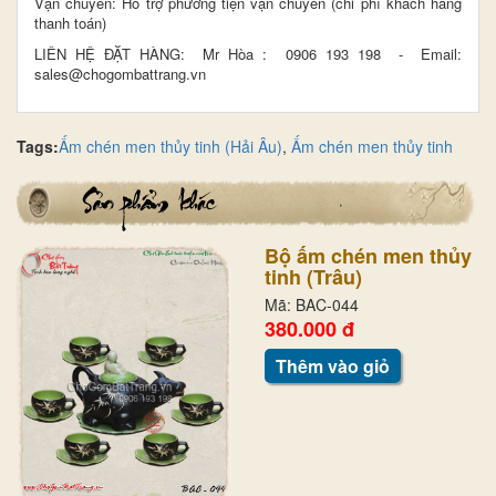
Vận chuyển: Hỗ trợ phương tiện vận chuyển (chi phí khách hàng
thanh toán)
LIÊN HỆ ĐẶT HÀNG: Mr Hòa : 0906 193 198 - Email:
sales@chogombattrang.vn
Tags:
Ấm chén men thủy tinh (Hải Âu)
,
Ấm chén men thủy tinh
Bộ ấm chén men thủy
tinh (Trâu)
Mã: BAC-044
380.000 đ
Thêm vào giỏ