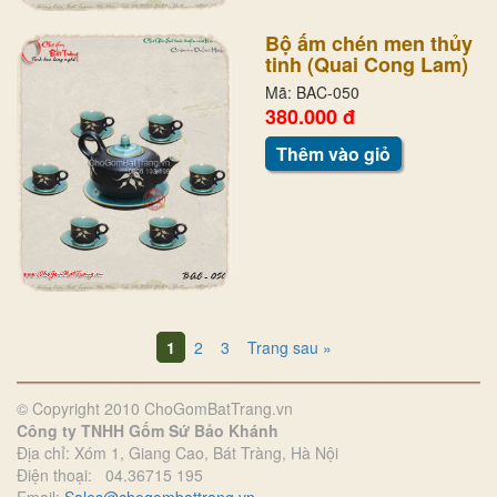
Bộ ấm chén men thủy
tinh (Quai Cong Lam)
Mã: BAC-050
380.000 đ
Thêm vào giỏ
1
2
3
Trang sau »
© Copyright 2010 ChoGomBatTrang.vn
Công ty TNHH Gốm Sứ Bảo Khánh
Địa chỉ: Xóm 1, Giang Cao, Bát Tràng, Hà Nội
Điện thoại: 04.36715 195