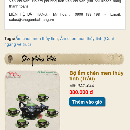
Vận chuyển: Hỗ trợ phương tiện vận chuyển (chi phí khách hàng
thanh toán)
LIÊN HỆ ĐẶT HÀNG: Mr Hòa : 0906 193 198 - Email:
sales@chogombattrang.vn
Tags:
Ấm chén men thủy tinh
,
Ấm chén men thủy tinh (Quai
ngang vẽ trúc)
Bộ ấm chén men thủy
tinh (Trâu)
Mã: BAC-044
380.000 đ
Thêm vào giỏ