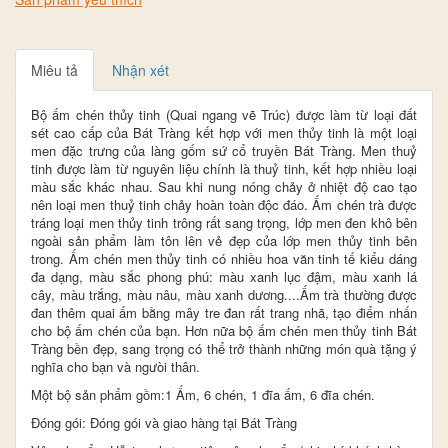
Miêu tả
Nhận xét
Bộ ấm chén thủy tinh (Quai ngang vẽ Trúc) được làm từ loại đất
sét cao cấp của Bát Tràng kết hợp với men thủy tinh là một loại
men đặc trưng của làng gốm sứ cổ truyền Bát Tràng. Men thuỷ
tinh được làm từ nguyên liệu chính là thuỷ tinh, kết hợp nhiều loại
màu sắc khác nhau. Sau khi nung nóng chảy ở nhiệt độ cao tạo
nên loại men thuỷ tinh chảy hoàn toàn độc đáo. Ấm chén trà được
tráng loại men thủy tinh trông rất sang trọng, lớp men đen khô bên
ngoài sản phẩm làm tôn lên vẻ đẹp của lớp men thủy tinh bên
trong. Ấm chén men thủy tinh có nhiều hoa văn tinh tế kiểu dáng
đa dạng, màu sắc phong phú: màu xanh lục đậm, màu xanh lá
cây, màu trắng, màu nâu, màu xanh dương....Ấm trà thường được
đan thêm quai ấm bằng mây tre đan rất trang nhã, tạo điểm nhấn
cho bộ ấm chén của bạn. Hơn nữa bộ ấm chén men thủy tinh Bát
Tràng bền đẹp, sang trọng có thể trở thành những món quà tặng ý
nghĩa cho bạn và ngưòi thân.
Một bộ sản phẩm gồm:1 Ấm, 6 chén, 1 đĩa ấm, 6 đĩa chén.
Đóng gói: Đóng gói và giao hàng tại Bát Tràng