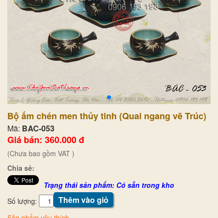
Bộ ấm chén men thủy tinh (Quai ngang vẽ Trúc)
Mã:
BAC-053
Giá bán: 360.000 đ
(Chưa bao gồm VAT )
Chia sẻ:
Trạng thái sản phẩm: Có sẵn trong kho
Thêm vào giỏ
Số lượng:
Sản phẩm yêu thích