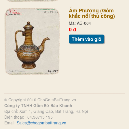
Ấm Phượng (Gốm
khắc nổi thủ công)
Mã: AG-004
0 đ
Thêm vào giỏ
© Copyright 2010 ChoGomBatTrang.vn
Công ty TNHH Gốm Sứ Bảo Khánh
Địa chỉ: Xóm 1, Giang Cao, Bát Tràng, Hà Nội
Điện thoại: 04.36715 195
Email:
Sales@chogombattrang.vn