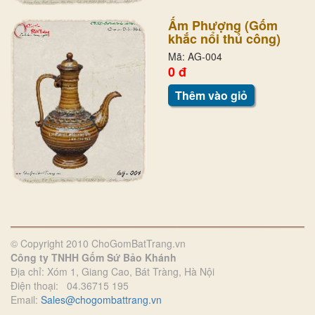
Ấm Phượng (Gốm
khắc nổi thủ công)
Mã: AG-004
0 đ
Thêm vào giỏ
© Copyright 2010 ChoGomBatTrang.vn
Công ty TNHH Gốm Sứ Bảo Khánh
Địa chỉ: Xóm 1, Giang Cao, Bát Tràng, Hà Nội
Điện thoại: 04.36715 195
Email:
Sales@chogombattrang.vn