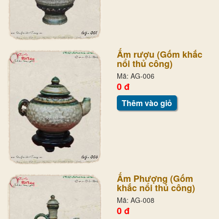
Ấm rượu (Gốm khắc
nổi thủ công)
Mã: AG-006
0 đ
Thêm vào giỏ
Ấm Phượng (Gốm
khắc nổi thủ công)
Mã: AG-008
0 đ