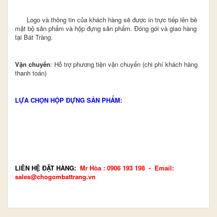
Logo và thông tin của khách hàng sẽ được in trực tiếp lên bề
mặt bộ sản phẩm và hộp đựng sản phẩm. Đóng gói và giao hàng
tại Bát Tràng.
Vận chuyển
: Hỗ trợ phương tiện vận chuyển (chi phí khách hàng
thanh toán)
LỰA CHỌN HỘP ĐỰNG SẢN PHẨM:
LI
ÊN HỆ ĐẶT HÀNG
:
Mr H
òa : 0906 193 198 - Email:
sales@chogombattrang.vn