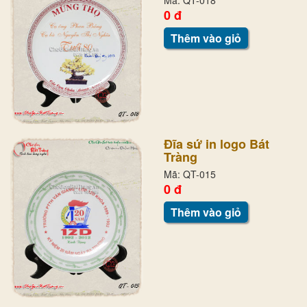
Mã: QT-018
0 đ
Thêm vào giỏ
Đĩa sứ in logo Bát
Tràng
Mã: QT-015
0 đ
Thêm vào giỏ