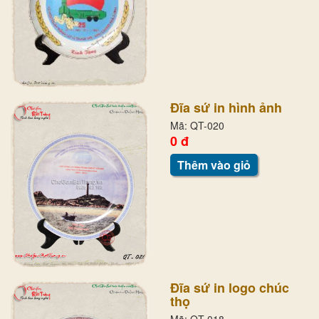
Đĩa sứ in hình ảnh
Mã: QT-020
0 đ
Thêm vào giỏ
Đĩa sứ in logo chúc
thọ