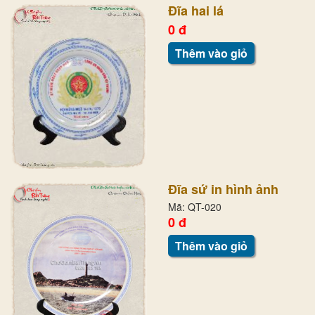
Đĩa hai lá
0 đ
Thêm vào giỏ
Đĩa sứ in hình ảnh
Mã: QT-020
0 đ
Thêm vào giỏ