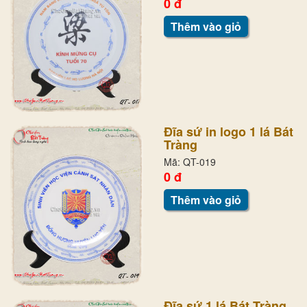
0 đ
Thêm vào giỏ
Đĩa sứ in logo 1 lá Bát
Tràng
Mã: QT-019
0 đ
Thêm vào giỏ
Đĩa sứ 1 lá Bát Tràng