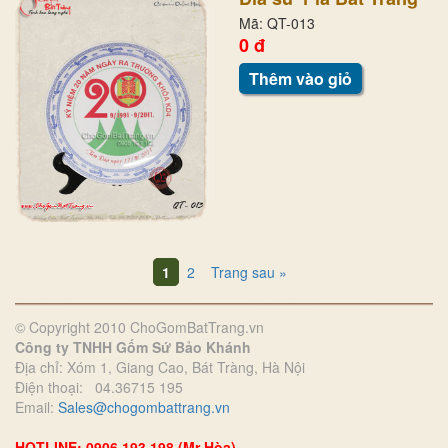
Mã: QT-013
0 đ
Thêm vào giỏ
1
2
Trang sau »
© Copyright 2010 ChoGomBatTrang.vn
Công ty TNHH Gốm Sứ Bảo Khánh
Địa chỉ: Xóm 1, Giang Cao, Bát Tràng, Hà Nội
Điện thoại: 04.36715 195
Email:
Sales@chogombattrang.vn
HOTLINE: 0906 193 198 (Mr Hòa)