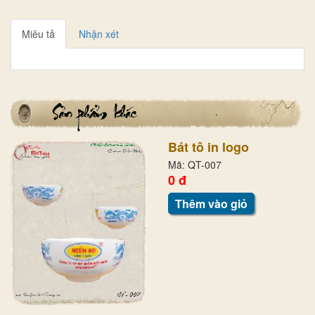
Miêu tả
Nhận xét
Bát tô in logo
Mã: QT-007
0 đ
Thêm vào giỏ