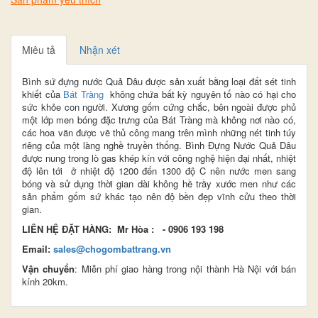
Miêu tả
Nhận xét
Bình sứ đựng nước Quả Dâu
được sản xuất bằng loại đất sét
tinh
khiết
của
Bát Tràng
không chứa bất kỳ nguyên tố nào có hại cho
sức khỏe con người. X
ương gốm cứng chắc, bên ngoài được phủ
một lớp men bóng đặc trưng của Bát Tràng mà không nơi nào có,
các hoa văn được vẽ thủ công mang trên mình những nét tinh túy
riêng của một làng nghề truyền thống.
Bình Đựng Nước Quả Dâu
được nung trong lò gas khép kín với công nghệ hiện đại nhất, nhiệt
độ lên tới ở nhiệt độ 1200 đến 1300 độ C nên nước men sang
bóng và sử dụng thời gian dài không hề trầy xước men như các
sản phẩm gốm sứ khác tạo nên độ bền đẹp vĩnh cửu theo thời
gian.
LIÊN HỆ ĐẶT HÀNG:
Mr Hòa : - 0906 193 198
Email:
sales@chogombattrang.vn
Vận chuyển
: Miễn phí giao hàng trong nội thành Hà Nội với bán
kính 20km.