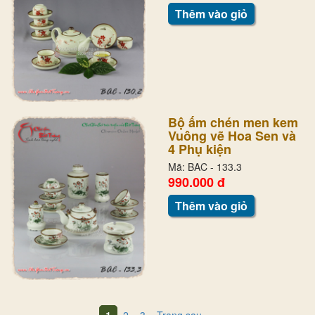
Thêm vào giỏ
Bộ ấm chén men kem
Vuông vẽ Hoa Sen và
4 Phụ kiện
Mã: BAC - 133.3
990.000 đ
Thêm vào giỏ