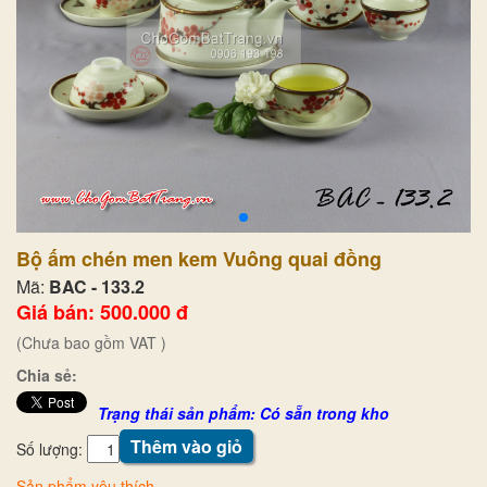
Bộ ấm chén men kem Vuông quai đồng
Mã:
BAC - 133.2
Giá bán: 500.000 đ
(Chưa bao gồm VAT )
Chia sẻ:
Trạng thái sản phẩm: Có sẵn trong kho
Thêm vào giỏ
Số lượng:
Sản phẩm yêu thích