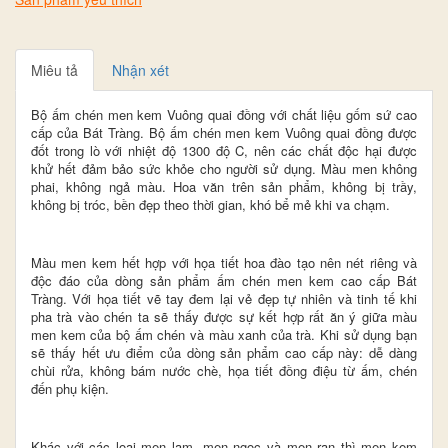
Miêu tả
Nhận xét
Bộ ấm chén men kem Vuông quai đồng với chất liệu gốm sứ cao
cấp của Bát Tràng. Bộ ấm chén men kem Vuông quai đồng được
đốt trong lò với nhiệt độ 1300 độ C, nên các chất độc hại được
khử hết đảm bảo sức khỏe cho người sử dụng. Màu men không
phai, không ngả màu. Hoa văn trên sản phẩm, không bị trầy,
không bị tróc, bền đẹp theo thời gian, khó bể mẻ khi va chạm.
Màu men kem hết hợp với họa tiết hoa đào tạo nên nét riêng và
độc đáo của dòng sản phẩm ấm chén men kem cao cấp Bát
Tràng. Với họa tiết vẽ tay đem lại vẻ đẹp tự nhiên và tinh tế khi
pha trà vào chén ta sẽ thấy được sự kết hợp rất ăn ý giữa màu
men kem của bộ ấm chén và màu xanh của trà. Khi sử dụng bạn
sẽ thấy hết ưu điểm của dòng sản phẩm cao cấp này: dễ dàng
chùi rửa, không bám nước chè, họa tiết đồng điệu từ ấm, chén
đến phụ kiện.
Khác với các loại men lam, men ngọc và men rạn thì men kem