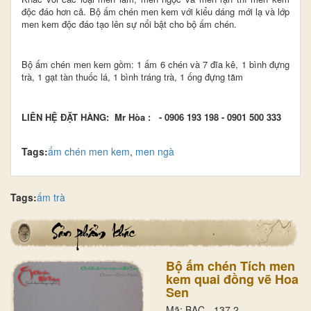
độc đáo hơn cả. Bộ ấm chén men kem với kiểu dáng mới lạ và lớp
men kem độc đáo tạo lên sự nổi bật cho bộ ấm chén.
Bộ ấm chén men kem gồm: 1 ấm 6 chén và 7 đĩa kê, 1 bình đựng
trà, 1 gạt tàn thuốc lá, 1 bình tráng trà, 1 ống đựng tăm
LIÊN HỆ ĐẶT HÀNG: Mr Hòa : - 0906 193 198
- 0901 500 333
Tags:
ấm chén men kem
,
men ngà
Tags:
ấm trà
Bộ ấm chén Tích men
kem quai đồng vẽ Hoa
Sen
Mã: BAC - 137.2