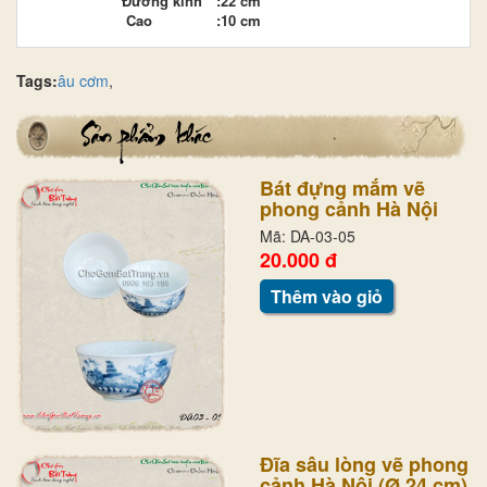
Đường kính
:
22 cm
Cao
:
10 cm
Tags:
âu cơm
,
Bát đựng mắm vẽ
phong cảnh Hà Nội
Mã: DA-03-05
20.000 đ
Thêm vào giỏ
Đĩa sâu lòng vẽ phong
cảnh Hà Nội (Ø 24 cm)