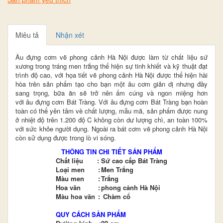
Miêu tả
Nhận xét
Âu đựng cơm vẽ phong cảnh Hà Nội được làm từ chất liệu sứ
xương trong tráng men trắng thể hiện sự tinh khiết và kỹ thuật đạt
trình độ cao, với họa tiết vẽ phong cảnh Hà Nội được thể hiện hài
hòa trên sản phẩm tạo cho bạn một âu cơm giản dị nhưng đầy
sang trọng, bữa ăn sẽ trở nên ấm cúng và ngon miệng hơn
với âu đựng cơm Bát Tràng. Với âu đựng cơm Bát Tràng bạn hoàn
toàn có thể yên tâm về chất lượng, mẫu mã, sản phẩm được nung
ở nhiệt độ trên 1.200 độ C không còn dư lượng chì, an toàn 100%
với sức khỏe người dụng.
Ngoài ra bát cơm vẽ phong cảnh Hà Nội
còn sử dụng được trong lò vi sóng.
THÔNG TIN CHI TIẾT SẢN PHẨM
Chất liệu
:
Sứ cao cấp Bát Tràng
Loại men
:
Men Trắng
Màu men
:
Trắng
Hoa văn
:
phong cảnh Hà Nội
Màu hoa văn
:
Chàm cổ
QUY CÁCH SẢN PHẨM