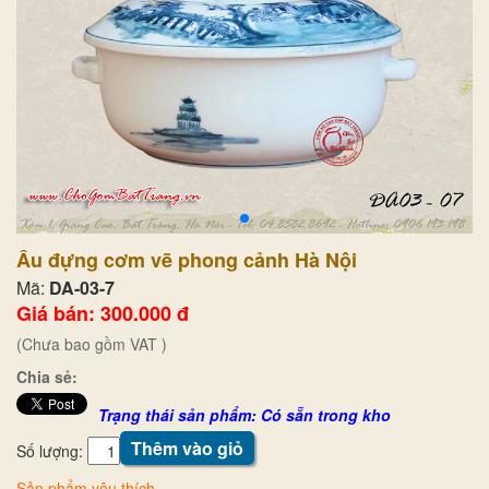
Âu đựng cơm vẽ phong cảnh Hà Nội
Mã:
DA-03-7
Giá bán: 300.000 đ
(Chưa bao gồm VAT )
Chia sẻ:
Trạng thái sản phẩm: Có sẵn trong kho
Thêm vào giỏ
Số lượng:
Sản phẩm yêu thích