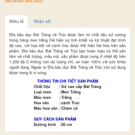
Miêu tả
Nhận xét
Đĩa bầu dục Bát Tràng vẽ Trúc được làm từ chất liệu sứ xương
trong tráng men trắng thể hiện sự tinh khiết và kỹ thuật đạt trình
độ cao, với họa tiết vẽ cành trúc được thể hiện hài hòa trên sản
phẩm. Đĩa bầu dục Bát Tràng vẽ Trúc bạn hoàn toàn có thể yên
tâm về chất lượng, mẫu mã, sản phẩm được nung ở nhiệt độ trên
1.200 độ C không còn dư lượng chì, an toàn 100% với sức khỏe
người dùng. Ngoài ra Đĩa bầu dục Bát Tràng vẽ Trúc còn sử dụng
được trong lò vi sóng.
THÔNG TIN CHI TIẾT SẢN PHẨM
Chất liệu
:
Sứ cao cấp Bát Tràng
Loại men
:
Men Trắng
Màu men
:
Trắng
Hoa văn
:
cành Trúc
Màu hoa văn
:
Chàm cổ
QUY CÁCH SẢN PHẨM
Đường kính
:
30 cm