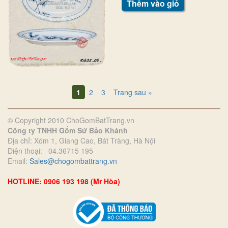
Thêm vào giỏ
1
2
3
Trang sau »
© Copyright 2010 ChoGomBatTrang.vn
Công ty TNHH Gốm Sứ Bảo Khánh
Địa chỉ: Xóm 1, Giang Cao, Bát Tràng, Hà Nội
Điện thoại: 04.36715 195
Email:
Sales@chogombattrang.vn
HOTLINE: 0906 193 198 (Mr Hòa)