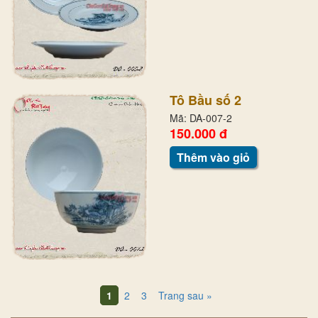
Tô Bầu số 2
Mã: DA-007-2
150.000 đ
Thêm vào giỏ
1
2
3
Trang sau »