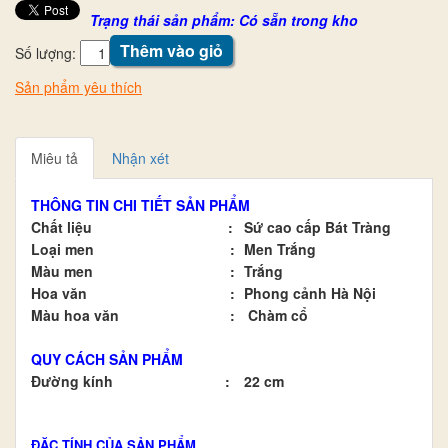
Trạng thái sản phẩm: Có sẵn trong kho
Thêm vào giỏ
Số lượng:
Sản phẩm yêu thích
Miêu tả
Nhận xét
THÔNG TIN CHI TIẾT SẢN PHẨM
Chất liệu
:
Sứ cao cấp Bát Tràng
Loại men
:
Men Trắng
Màu men
:
Trắng
Hoa văn
:
Phong cảnh Hà Nội
Màu hoa văn
:
Chàm cổ
QUY CÁCH SẢN PHẨM
Đường kính
:
22 cm
ĐẶC TÍNH CỦA SẢN PHẨM