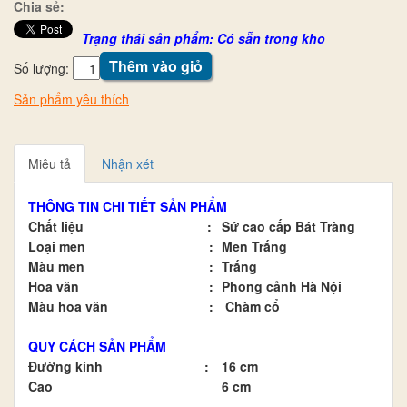
Chia sẻ:
Trạng thái sản phẩm: Có sẵn trong kho
Thêm vào giỏ
Số lượng:
Sản phẩm yêu thích
Miêu tả
Nhận xét
THÔNG TIN CHI TIẾT SẢN PHẨM
Chất liệu
:
Sứ cao cấp Bát Tràng
Loại men
:
Men Trắng
Màu men
:
Trắng
Hoa văn
:
Phong cảnh Hà Nội
Màu hoa văn
:
Chàm cổ
QUY CÁCH SẢN PHẨM
Đường kính
:
16 cm
Cao
6 cm