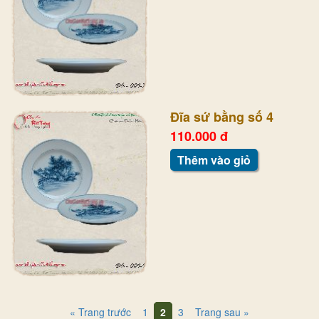
Đĩa sứ bằng số 4
110.000 đ
Thêm vào giỏ
« Trang trước
1
2
3
Trang sau »