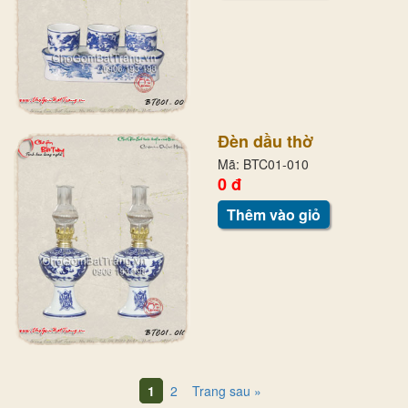
Đèn dầu thờ
Mã: BTC01-010
0 đ
Thêm vào giỏ
1
2
Trang sau »