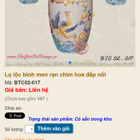
Lọ lộc bình men rạn chim hoa đắp nổi
Mã:
BTC02-017
Giá bán: Liên hệ
(Chưa bao gồm VAT )
Chia sẻ:
Trạng thái sản phẩm: Có sẵn trong kho
Thêm vào giỏ
Số lượng:
Sản phẩm yêu thích