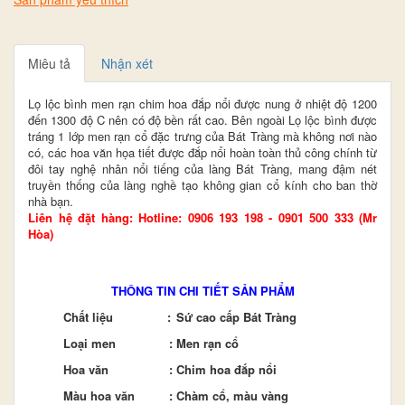
Miêu tả
Nhận xét
Lọ lộc bình men rạn chim hoa đắp nổi được nung ở nhiệt độ 1200
đến 1300 độ C nên có độ bền rất cao. Bên ngoài
Lọ lộc bình
được
tráng 1 lớp men rạn cổ đặc trưng của Bát Tràng mà không nơi nào
có, các hoa văn họa tiết được đắp nổi hoàn toàn thủ công chính từ
đôi tay nghệ nhân nổi tiếng của làng Bát Tràng, mang đậm nét
truyền thống của làng nghề tạo không gian cổ kính cho ban thờ
nhà bạn.
Liên hệ đặt hàng: Hotline: 0906 193 198 - 0901 500 333 (Mr
Hòa)
THÔNG TIN CHI TIẾT SẢN PHẨM
Chất liệu
:
Sứ cao cấp Bát Tràng
Loại men
:
Men rạn cổ
Hoa văn
:
Chim hoa đắp nổi
Màu hoa văn
:
Chàm cổ, màu vàng