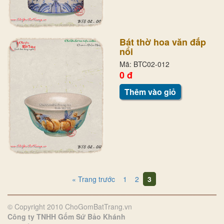
Bát thờ hoa văn đắp
nổi
Mã: BTC02-012
0 đ
Thêm vào giỏ
« Trang trước
1
2
3
© Copyright 2010 ChoGomBatTrang.vn
Công ty TNHH Gốm Sứ Bảo Khánh