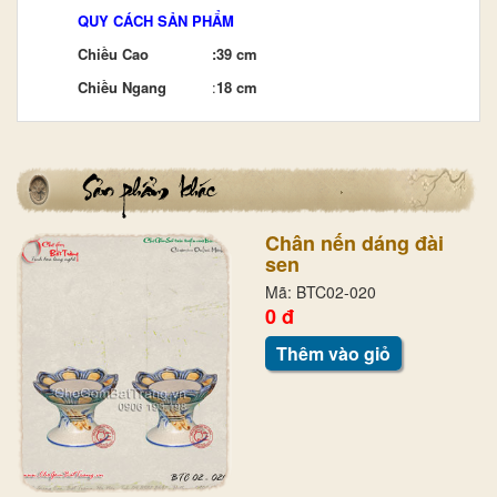
QUY CÁCH SẢN PHẨM
Chiều Cao
:
39 cm
Chiều Ngang
:
18 cm
Chân nến dáng đài
sen
Mã: BTC02-020
0 đ
Thêm vào giỏ