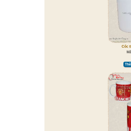
Cốc t
Mã
Thê