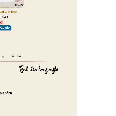
ai C in logo
T-030
 đ
ào giỏ
àng
Liên hệ
o Khánh