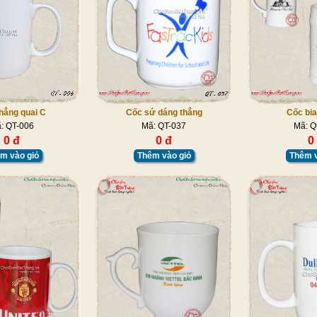
hẳng quai C
Cốc sứ dáng thẳng
Cốc bia
: QT-006
Mã: QT-037
Mã: Q
0 đ
0 đ
0
m vào giỏ
Thêm vào giỏ
Thêm v