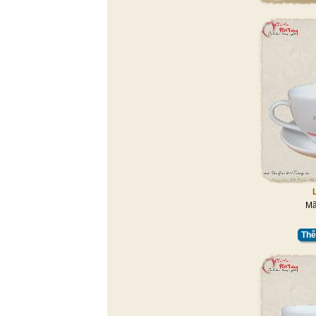
Mã
Thê