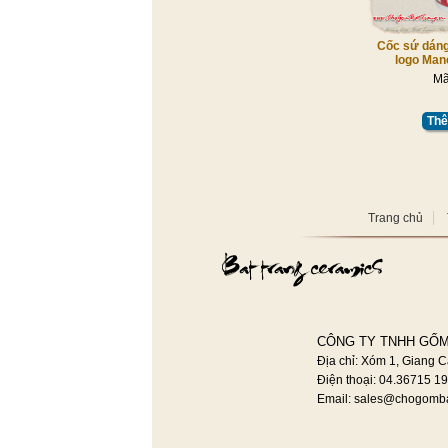
Cốc sứ dáng 
logo Man
Mã
Thê
Trang chủ
CÔNG TY TNHH GỐM
Địa chỉ: Xóm 1, Giang C
Điện thoại: 04.36715 1
Email:
sales@chogomba