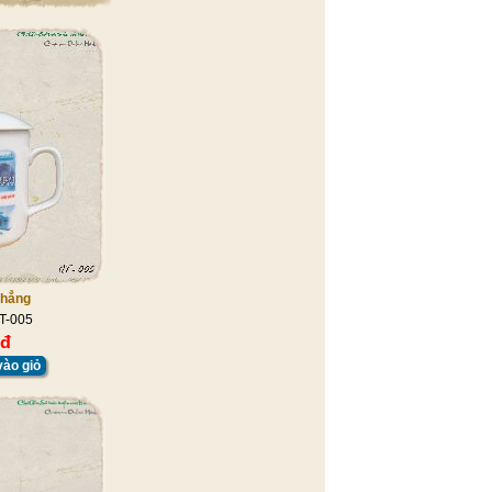
thẳng
T-005
 đ
ào giỏ