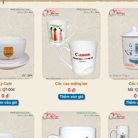
Ly Cafe
Cốc cao miệng loe
Cốc 
: QT-004
0 đ
Mã: Q
0 đ
0
Thêm vào giỏ
m vào giỏ
Thêm v