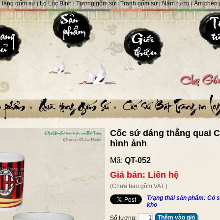
 tặng gốm sứ
Lọ Lộc Bình
Tượng gốm sứ
Tranh gốm sứ
Nậm rượu
Ấm chén
|
|
|
|
|
Cốc sứ dáng thẳng quai C
hình ảnh
Mã:
QT-052
Giá bán: Liên hệ
(Chưa bao gồm VAT )
Trạng thái sản phẩm: Có s
kho
Thêm vào giỏ
Số lượng: