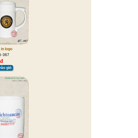
 in logo
t- 067
 đ
ào giỏ