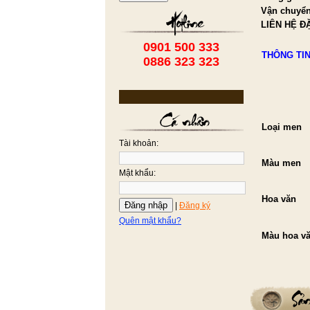
Vận chuyể
LIÊN HỆ Đ
0901 500 333
THÔNG TIN
0886 323 323
Loại men
Tài khoản:
Màu men
Mật khẩu:
Hoa văn
Đăng nhập
|
Đăng ký
Quên mật khẩu?
Màu hoa v