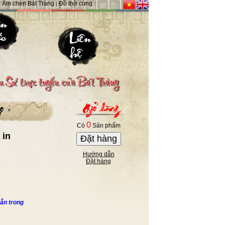
Ấm chén Bát Tràng
Đồ thờ cúng
|
|
0
Có
Sản phẩm
 in
Đặt hàng
Hướng dẫn
Đặt hàng
ẵn trong