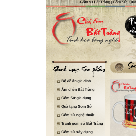
Gốm sứ Bát Tràng
Gốm Sứ
Quà
|
|
Bộ đồ ăn gia đình
Ấm chén Bát Tràng
Gốm Sứ gia dụng
Quà tặng Gốm Sứ
Gốm sứ nghệ thuật
Tranh gốm sứ Bát Tràng
Gốm sứ xây dựng