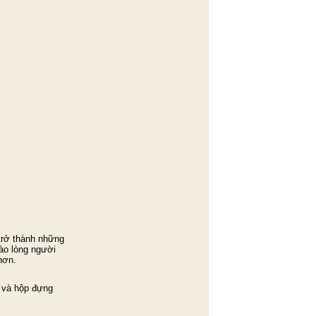
 trở thành những
ào lòng người
hơn.
m và hộp đựng