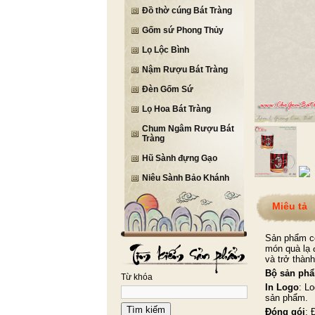
Đồ thờ cúng Bát Tràng
Gốm sứ Phong Thủy
Lọ Lộc Bình
Nậm Rượu Bát Tràng
Đèn Gốm Sứ
Lọ Hoa Bát Tràng
Chum Ngâm Rượu Bát
Tràng
Hũ Sành đựng Gạo
Niêu Sành Bảo Khánh
Miêu tả
Sản phẩm cố
món quà lạ 
và trở thàn
Bộ sản ph
Từ khóa
In Logo
: L
sản phẩm.
Tìm kiếm
Đóng gói
: 