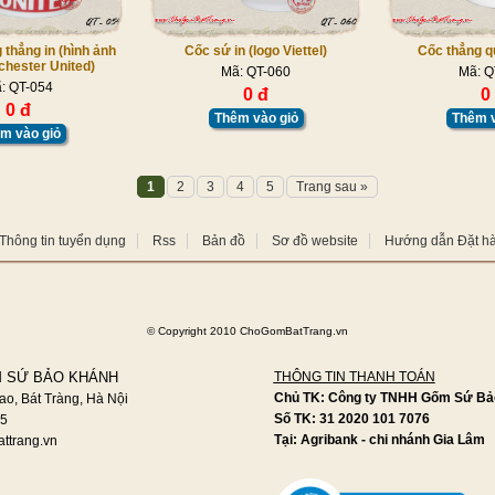
thẳng in (hình ảnh
Cốc sứ in (logo Viettel)
Cốc thẳng qu
chester United)
Mã: QT-060
Mã: Q
: QT-054
0 đ
0
0 đ
Thêm vào giỏ
Thêm v
m vào giỏ
1
2
3
4
5
Trang sau »
Thông tin tuyển dụng
Rss
Bản đồ
Sơ đồ website
Hướng dẫn Đặt h
©
Copyright 2010 ChoGomBatTrang.vn
 SỨ BẢO KHÁNH
THÔNG TIN THANH TOÁN
Chủ TK: Công ty TNHH Gốm Sứ Bả
ao, Bát Tràng, Hà Nội
Số TK: 31 2020 101 7076
95
Tại: Agribank - chi nhánh Gia Lâm
ttrang.vn