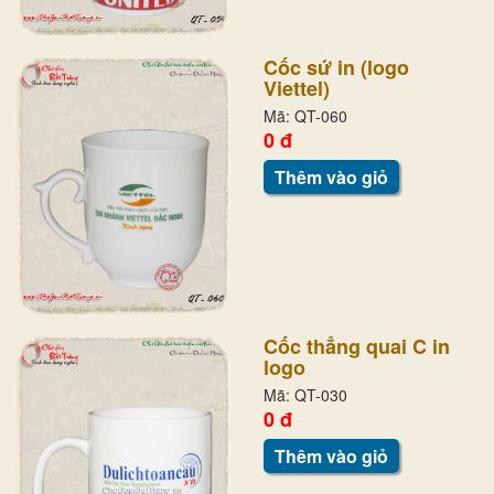
Cốc sứ in (logo
Viettel)
Mã: QT-060
0 đ
Thêm vào giỏ
Cốc thẳng quai C in
logo
Mã: QT-030
0 đ
Thêm vào giỏ