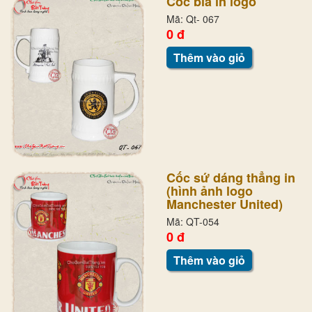
Cốc bia in logo
Mã: Qt- 067
0 đ
Thêm vào giỏ
Cốc sứ dáng thẳng in
(hình ảnh logo
Manchester United)
Mã: QT-054
0 đ
Thêm vào giỏ