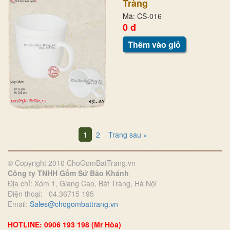
Tràng
Mã: CS-016
0 đ
Thêm vào giỏ
1
2
Trang sau »
© Copyright 2010 ChoGomBatTrang.vn
Công ty TNHH Gốm Sứ Bảo Khánh
Địa chỉ: Xóm 1, Giang Cao, Bát Tràng, Hà Nội
Điện thoại: 04.36715 195
Email:
Sales@chogombattrang.vn
HOTLINE: 0906 193 198 (Mr Hòa)