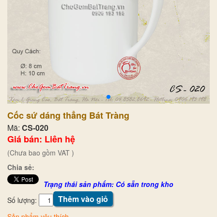
Cốc sứ dáng thẳng Bát Tràng
Mã:
CS-020
Giá bán: Liên hệ
(Chưa bao gồm VAT )
Chia sẻ:
Trạng thái sản phẩm: Có sẵn trong kho
Thêm vào giỏ
Số lượng:
Sản phẩm yêu thích