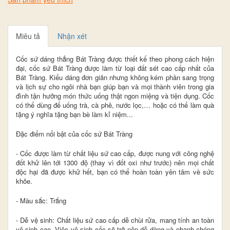
Miêu tả
Nhận xét
Cốc sứ dáng thẳng Bát Tràng được thiết kế theo phong cách hiện
đại, cốc sứ Bát Tràng được làm từ loại đất sét cao cấp nhất của
Bát Tràng. Kiểu dáng đơn giản nhưng không kém phần sang trọng
và lịch sự cho ngôi nhà bạn giúp bạn và mọi thành viên trong gia
đình tận hưởng món thức uống thật ngon miệng và tiện dụng. Cốc
có thể dùng để uống trà, cà phê, nước lọc,… hoặc có thể làm quà
tặng ý nghĩa tặng bạn bè làm kỉ niệm...
Đặc điểm nổi bật của cốc sứ Bát Tràng
- Cốc được làm từ chất liệu sứ cao cấp, được nung với công nghệ
đốt khử lên tới 1300 độ (thay vì đốt oxi như trước) nên mọi chất
độc hại đã được khử hết, bạn có thể hoàn toàn yên tâm về sức
khỏe.
- Màu sắc: Trắng
- Dễ vệ sinh: Chất liệu sứ cao cấp dễ chùi rửa, mang tính an toàn
vệ sinh cao. Việc vệ sinh cốc sẽ trở nên dễ dàng và nhanh chóng