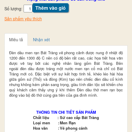
Thêm vào giỏ
Số lượng:
Sản phẩm yêu thích
Miêu tả
Nhận xét
Đèn dầu men rạn Bát Tràng vẽ phong cảnh
được nung ở nhiệt độ
1200 đến 1300 độ C nên có độ bền rất cao, các họa tiết hoa văn
được vẽ tay bởi các nghệ nhân làng gốm Bát Tràng. Bên
ngoài đèn dầu được tráng một nước men rạn cổ mà chỉ có Bát
Tràng mới có. Đặc biệt với sự kết hợp tinh tế, khéo léo hài hòa
giữa gốm sứ (Thổ) và đồng (Kim) tạo nên chiếc đèn dầu cổ kính
nhưng không kém phần sang trọng, giàu tính dân tộc sẽ khiến cho
quý khách cảm thấy ưng ý khi thêm Đèn dầu thờ men rạn bọc
đồng vào bộ đồ thờ cúng gia tiên của gia đình mình.
THÔNG TIN CHI TIẾT SẢN PHẨM
Chất liệu
:
Sứ cao cấp Bát Tràng
Loại men
:
Men Rạn
Hoa văn
:
Vẽ phong cảnh