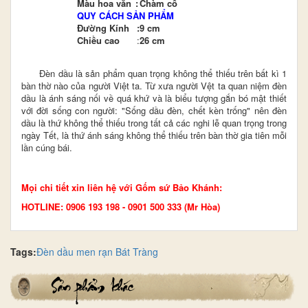
Màu hoa văn
:
Chàm cổ
QUY CÁCH SẢN PHẨM
Đường Kính
:
9 cm
Chiều cao
:
26 cm
Đèn dầu là sản phẩm quan trọng không thể thiếu trên bất kì 1
bàn thờ nào của người Việt ta. Từ xưa người Vệt ta quan niệm đèn
dầu là ánh sáng nối về quá khứ và là biểu tượng gắn bó mật thiết
với đời sống con người: "Sống dầu đèn, chết kèn trống" nên đèn
dầu là thứ không thể thiếu trong tất cả các nghi lễ quan trọng trong
ngày Tết, là thứ ánh sáng không thể thiếu trên bàn thờ gia tiên mỗi
lần cúng bái.
Mọi chi tiết xin liên hệ với Gốm sứ Bảo Khánh:
HOTLINE: 0906 193 198 - 0901 500 333 (Mr Hòa)
Tags:
Đèn dầu men rạn Bát Tràng