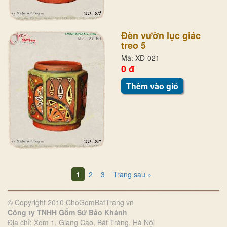
Đèn vườn lục giác
treo 5
Mã: XD-021
0 đ
Thêm vào giỏ
1
2
3
Trang sau »
© Copyright 2010 ChoGomBatTrang.vn
Công ty TNHH Gốm Sứ Bảo Khánh
Địa chỉ: Xóm 1, Giang Cao, Bát Tràng, Hà Nội