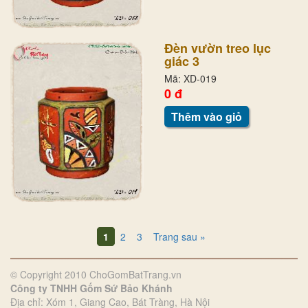
Đèn vườn treo lục
giác 3
Mã: XD-019
0 đ
Thêm vào giỏ
1
2
3
Trang sau »
© Copyright 2010 ChoGomBatTrang.vn
Công ty TNHH Gốm Sứ Bảo Khánh
Địa chỉ: Xóm 1, Giang Cao, Bát Tràng, Hà Nội