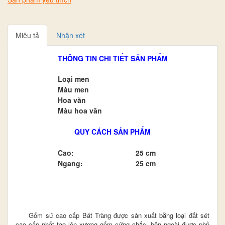
Miêu tả
Nhận xét
THÔNG TIN CHI TIẾT SẢN PHẨM
Loại men
Màu men
Hoa văn
Màu hoa văn
QUY CÁCH SẢN PHẨM
Cao:
25 cm
Ngang:
25 cm
Gốm sứ cao cấp Bát Tràng được sản xuất bằng loại đất sét
cao cấp nhất tạo lên xương gốm cứng chắc, bên ngoài được phủ