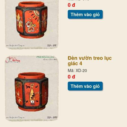
0 đ
Thêm vào giỏ
Đèn vườn treo lục
giác 4
Mã: XD-20
0 đ
Thêm vào giỏ