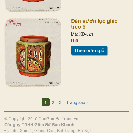
Đèn vườn lục giác
treo 5
Mã: XD-021
0 đ
Thêm vào giỏ
1
2
3
Trang sau »
© Copyright 2010 ChoGomBatTrang.vn
Công ty TNHH Gốm Sứ Bảo Khánh
Địa chỉ: Xóm 1, Giang Cao, Bát Tràng, Hà Nội