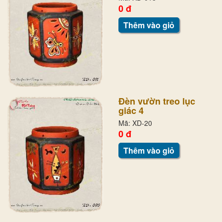
0 đ
Thêm vào giỏ
Đèn vườn treo lục
giác 4
Mã: XD-20
0 đ
Thêm vào giỏ