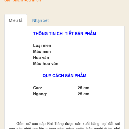
Miêu tả
Nhận xét
THÔNG TIN CHI TIẾT SẢN PHẨM
Loại men
Màu men
Hoa văn
Màu hoa văn
QUY CÁCH SẢN PHẨM
Cao:
25 cm
Ngang:
25 cm
Gốm sứ cao cấp Bát Tràng được sản xuất bằng loại đất sét
cao cấp nhất tạo lên xương gốm cứng chắc, bên ngoài được phủ