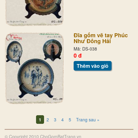
Đĩa gốm vẽ tay Phúc
Như Đông Hải
Mã: DS-038
0 đ
Thêm vào giỏ
1
2
3
4
5
Trang sau »
© Copyright 2010 ChoGomBatTrang.vn