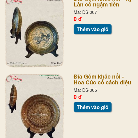
Lân cổ ngậm tiền
Mã: ĐS-007
0 đ
Thêm vào giỏ
Đĩa Gốm khắc nổi -
Hoa Cúc cổ cách điệu
Mã: DS-005
0 đ
Thêm vào giỏ