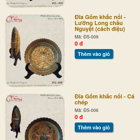
Đĩa Gốm khắc nổi -
Lưỡng Long chầu
Nguyệt (cách điệu)
Mã: ĐS-009
0 đ
Thêm vào giỏ
Đĩa Gốm khắc nổi - Cá
chép
Mã: ĐS-006
0 đ
Thêm vào giỏ