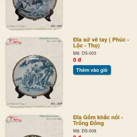
Đĩa sứ vẽ tay ( Phúc -
Lộc - Thọ)
Mã: DS-003
0 đ
Thêm vào giỏ
Đĩa Gốm khắc nổi -
Trống Đồng
Mã: ĐS-008