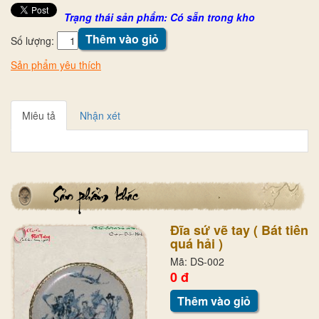
Trạng thái sản phẩm: Có sẵn trong kho
Thêm vào giỏ
Số lượng:
Sản phẩm yêu thích
Miêu tả
Nhận xét
Đĩa sứ vẽ tay ( Bát tiên
quá hải )
Mã: DS-002
0 đ
Thêm vào giỏ