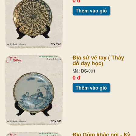
0 đ
Thêm vào giỏ
Đĩa sứ vẽ tay ( Thầy
đồ dạy học)
Mã: DS-001
0 đ
Thêm vào giỏ
Đĩa Gốm khắc nổi - Kỳ