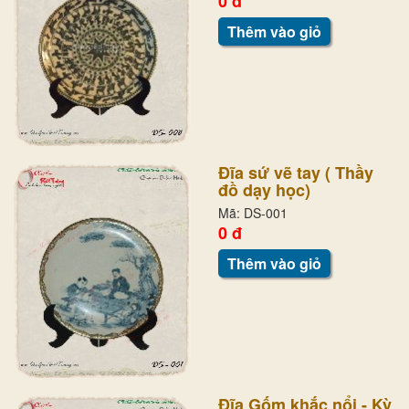
0 đ
Thêm vào giỏ
Đĩa sứ vẽ tay ( Thầy
đồ dạy học)
Mã: DS-001
0 đ
Thêm vào giỏ
Đĩa Gốm khắc nổi - Kỳ