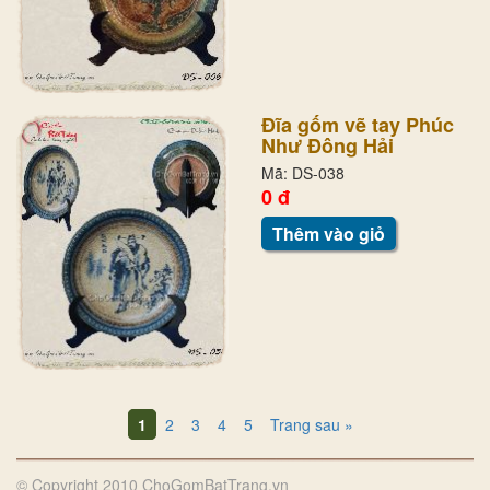
Đĩa gốm vẽ tay Phúc
Như Đông Hải
Mã: DS-038
0 đ
Thêm vào giỏ
1
2
3
4
5
Trang sau »
© Copyright 2010 ChoGomBatTrang.vn