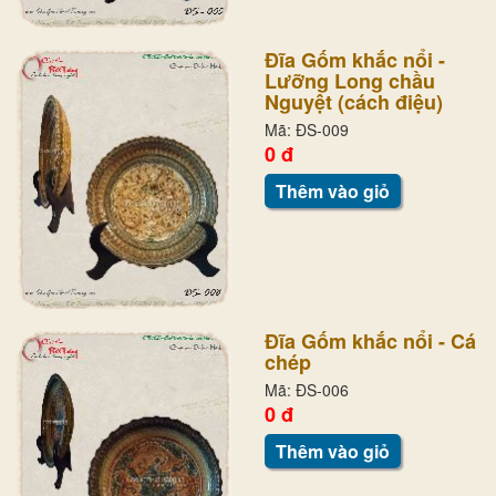
Đĩa Gốm khắc nổi -
Lưỡng Long chầu
Nguyệt (cách điệu)
Mã: ĐS-009
0 đ
Thêm vào giỏ
Đĩa Gốm khắc nổi - Cá
chép
Mã: ĐS-006
0 đ
Thêm vào giỏ