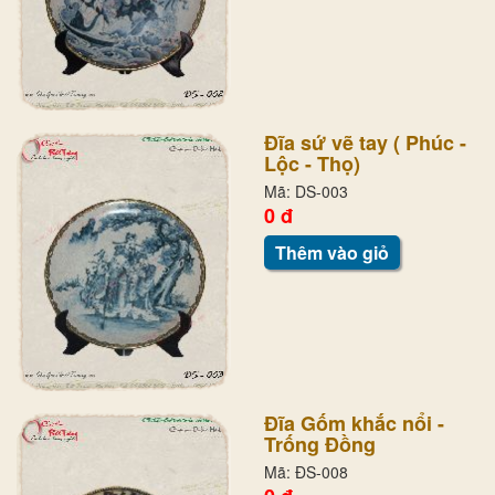
Đĩa sứ vẽ tay ( Phúc -
Lộc - Thọ)
Mã: DS-003
0 đ
Thêm vào giỏ
Đĩa Gốm khắc nổi -
Trống Đồng
Mã: ĐS-008