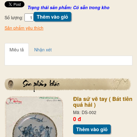
Trạng thái sản phẩm: Có sẵn trong kho
Thêm vào giỏ
Số lượng:
Sản phẩm yêu thích
Miêu tả
Nhận xét
Đĩa sứ vẽ tay ( Bát tiên
quá hải )
Mã: DS-002
0 đ
Thêm vào giỏ