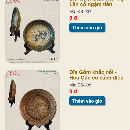
Lân cổ ngậm tiền
Mã: ĐS-007
0 đ
Thêm vào giỏ
Đĩa Gốm khắc nổi -
Hoa Cúc cổ cách điệu
Mã: DS-005
0 đ
Thêm vào giỏ