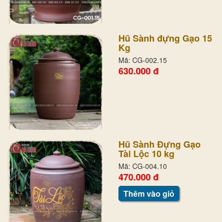
Hũ Sành đựng Gạo 15
Kg
Mã: CG-002.15
630.000 đ
Hũ Sành Đựng Gạo
Tài Lộc 10 kg
Mã: CG-004.10
470.000 đ
Thêm vào giỏ