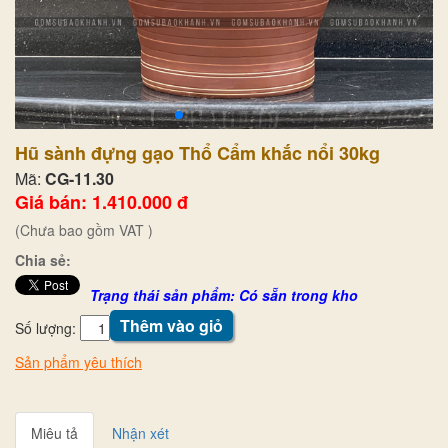
Hũ sành đựng gạo Thổ Cẩm khắc nổi 30kg
Mã:
CG-11.30
Giá bán: 1.410.000 đ
(Chưa bao gồm VAT )
Chia sẻ:
Trạng thái sản phẩm: Có sẵn trong kho
Thêm vào giỏ
Số lượng:
Sản phẩm yêu thích
Miêu tả
Nhận xét