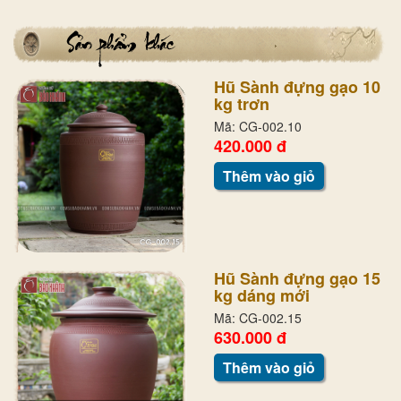
Hũ Sành đựng gạo 10
kg trơn
Mã: CG-002.10
420.000 đ
Thêm vào giỏ
Hũ Sành đựng gạo 15
kg dáng mới
Mã: CG-002.15
630.000 đ
Thêm vào giỏ