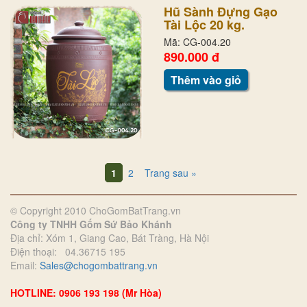
Hũ Sành Đựng Gạo
Tài Lộc 20 kg.
Mã: CG-004.20
890.000 đ
Thêm vào giỏ
1
2
Trang sau »
© Copyright 2010 ChoGomBatTrang.vn
Công ty TNHH Gốm Sứ Bảo Khánh
Địa chỉ: Xóm 1, Giang Cao, Bát Tràng, Hà Nội
Điện thoại: 04.36715 195
Email:
Sales@chogombattrang.vn
HOTLINE: 0906 193 198 (Mr Hòa)