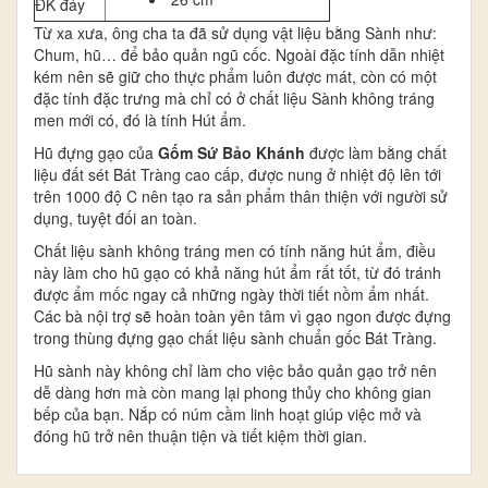
ĐK đáy
Từ xa xưa, ông cha ta đã sử dụng vật liệu bằng Sành như:
Chum, hũ… để bảo quản ngũ cốc. Ngoài đặc tính dẫn nhiệt
kém nên sẽ giữ cho thực phẩm luôn được mát, còn có một
đặc tính đặc trưng mà chỉ có ở chất liệu Sành không tráng
men mới có, đó là tính Hút ẩm.
Hũ đựng gạo của
Gốm Sứ Bảo Khánh
được làm bằng chất
liệu đất sét Bát Tràng cao cấp, được nung ở nhiệt độ lên tới
trên 1000 độ C nên tạo ra sản phẩm thân thiện với người sử
dụng, tuyệt đối an toàn.
Chất liệu sành không tráng men có tính năng hút ẩm, điều
này làm cho hũ gạo có khả năng hút ẩm rất tốt, từ đó tránh
được ẩm mốc ngay cả những ngày thời tiết nồm ẩm nhất.
Các bà nội trợ sẽ hoàn toàn yên tâm vì gạo ngon được đựng
trong thùng đựng gạo chất liệu sành chuẩn gốc Bát Tràng.
Hũ sành này không chỉ làm cho việc bảo quản gạo trở nên
dễ dàng hơn mà còn mang lại phong thủy cho không gian
bếp của bạn. Nắp có núm cầm linh hoạt giúp việc mở và
đóng hũ trở nên thuận tiện và tiết kiệm thời gian.