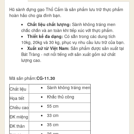
Hũ sành đựng gạo Thổ Cẩm là sản phẩm lưu trữ thực phẩm
hoàn hảo cho gia đình bạn.
Chất liệu chất lượng:
Sành không tráng men
chắc chắn và an toàn khi tiếp xúc với thực phẩm.
Thiết kế đa dạng:
Có sẵn trong các dung tích
10kg, 20kg và 30 kg, phục vụ nhu cầu lưu trữ của bạn.
Xuất xứ từ Việt Nam:
Sản phẩm được sản xuất tại
Bát Tràng - nơi nổi tiếng với sản xuất gốm sứ chất
lượng cao.
Mã sản phẩm:
CG-11.30
Sành không tráng men
Chất liệu
Khắc thủ công
Họa tiết
55 cm
Chiều cao
33 cm
ĐK miệng
35 cm
ĐK thân
26 cm