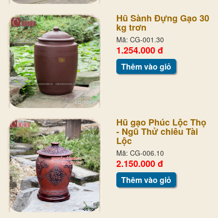
Hũ Sành Đựng Gạo 30
kg trơn
Mã: CG-001.30
1.254.000 đ
Thêm vào giỏ
Hũ gạo Phúc Lộc Thọ
- Ngũ Thử chiêu Tài
Lộc
Mã: CG-006.10
2.150.000 đ
Thêm vào giỏ