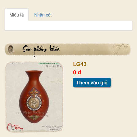
Miêu tả
Nhận xét
LG43
0 đ
Thêm vào giỏ