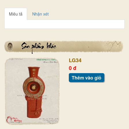
Miêu tả
Nhận xét
LG34
0 đ
Thêm vào giỏ