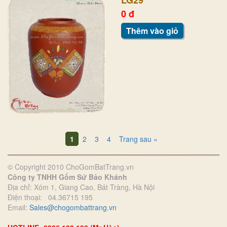
0 đ
Thêm vào giỏ
1
2
3
4
Trang sau »
© Copyright 2010 ChoGomBatTrang.vn
Công ty TNHH Gốm Sứ Bảo Khánh
Địa chỉ: Xóm 1, Giang Cao, Bát Tràng, Hà Nội
Điện thoại: 04.36715 195
Email:
Sales@chogombattrang.vn