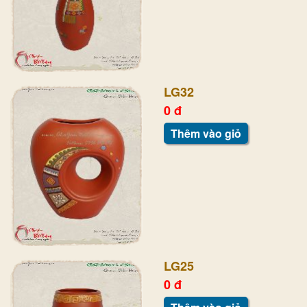
LG32
0 đ
Thêm vào giỏ
LG25
0 đ