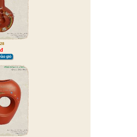
28
 đ
ào giỏ