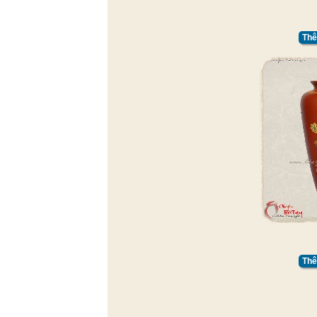
Thê
Thê