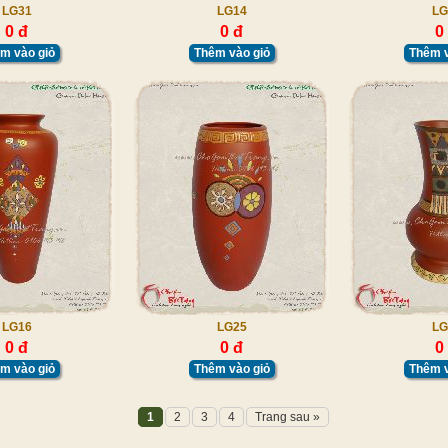
LG31
LG14
LG
0 đ
0 đ
0
m vào giỏ
Thêm vào giỏ
Thêm v
LG16
LG25
LG
0 đ
0 đ
0
m vào giỏ
Thêm vào giỏ
Thêm v
1
2
3
4
Trang sau »