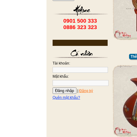
0901 500 333
0886 323 323
Thê
Tài khoản:
Mật khẩu:
Đăng nhập
|
Đăng ký
Quên mật khẩu?