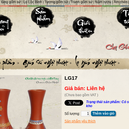
 tặng gốm sứ
Lọ Lộc Bình
Tượng gốm sứ
Tranh gốm sứ
Nậm rượu
Ấm chén
|
|
|
|
|
LG17
Giá bán: Liên hệ
(Chưa bao gồm VAT )
Trạng thái sản phẩm: Có s
kho
Thêm vào giỏ
Số lượng:
Sản phẩm yêu thích