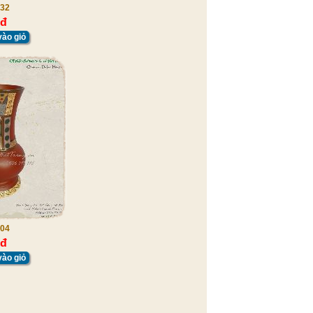
32
 đ
ào giỏ
04
 đ
ào giỏ