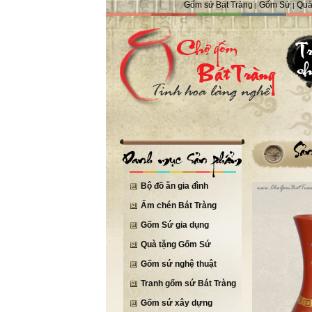
Gốm sứ Bát Tràng
Gốm Sứ
Quà
|
|
Bộ đồ ăn gia đình
Ấm chén Bát Tràng
Gốm Sứ gia dụng
Quà tặng Gốm Sứ
Gốm sứ nghệ thuật
Tranh gốm sứ Bát Tràng
Gốm sứ xây dựng