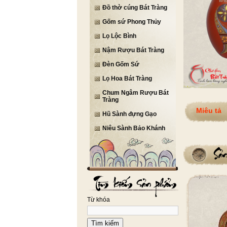
Đồ thờ cúng Bát Tràng
Gốm sứ Phong Thủy
Lọ Lộc Bình
Nậm Rượu Bát Tràng
Đèn Gốm Sứ
Lọ Hoa Bát Tràng
Chum Ngâm Rượu Bát
Tràng
Miêu tả
Hũ Sành đựng Gạo
Niêu Sành Bảo Khánh
Từ khóa
Tìm kiếm