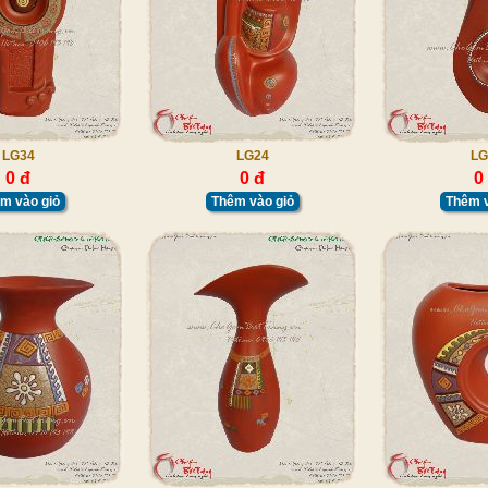
LG34
LG24
LG
0 đ
0 đ
0
m vào giỏ
Thêm vào giỏ
Thêm v