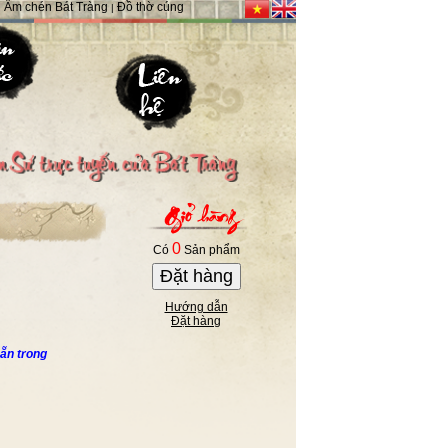
Ấm chén Bát Tràng
Đồ thờ cúng
|
|
0
Có
Sản phẩm
Đặt hàng
Hướng dẫn
Đặt hàng
ẵn trong