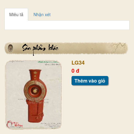
Miêu tả
Nhận xét
LG34
0 đ
Thêm vào giỏ