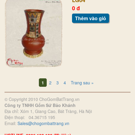
0 đ
Thêm vào giỏ
1
2
3
4
Trang sau »
© Copyright 2010 ChoGomBatTrang.vn
Công ty TNHH Gốm Sứ Bảo Khánh
Địa chỉ: Xóm 1, Giang Cao, Bát Tràng, Hà Nội
Điện thoại: 04.36715 195
Email:
Sales@chogombattrang.vn