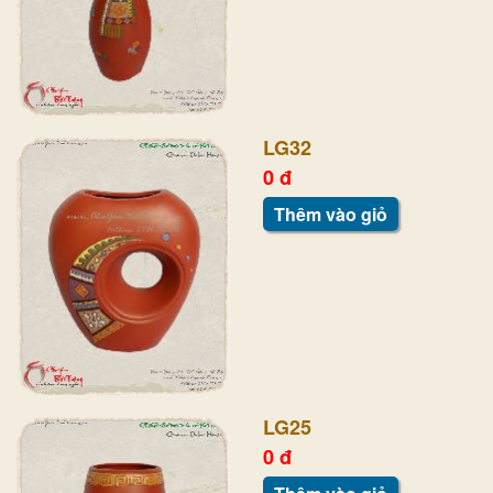
LG32
0 đ
Thêm vào giỏ
LG25
0 đ