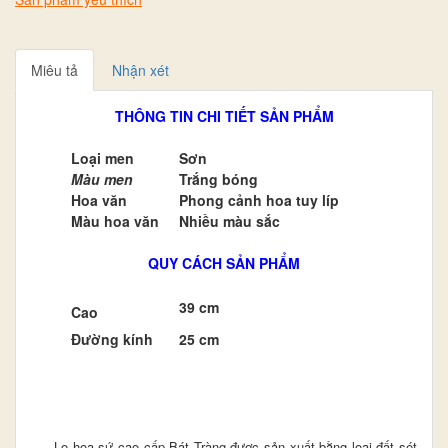
Miêu tả
Nhận xét
THÔNG TIN CHI TIẾT SẢN PHẨM
Loại men
Sơn
Màu men
Trắng bóng
Hoa văn
Phong cảnh hoa tuy líp
Màu hoa văn
Nhiều màu sắc
QUY CÁCH SẢN PHẨM
39 cm
Cao
Đường kính
25 cm
Lọ hoa sứ cao cấp Bát Tràng được sản xuất bằng loại đất sét