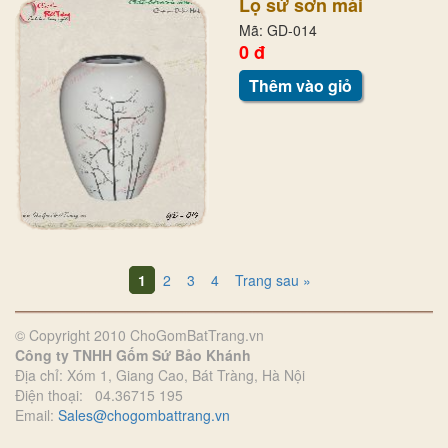
Lọ sứ sơn mài
Mã: GD-014
0 đ
Thêm vào giỏ
1
2
3
4
Trang sau »
© Copyright 2010 ChoGomBatTrang.vn
Công ty TNHH Gốm Sứ Bảo Khánh
Địa chỉ: Xóm 1, Giang Cao, Bát Tràng, Hà Nội
Điện thoại: 04.36715 195
Email:
Sales@chogombattrang.vn