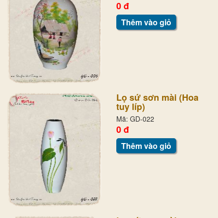
0 đ
Thêm vào giỏ
Lọ sứ sơn mài (Hoa
tuy líp)
Mã: GD-022
0 đ
Thêm vào giỏ