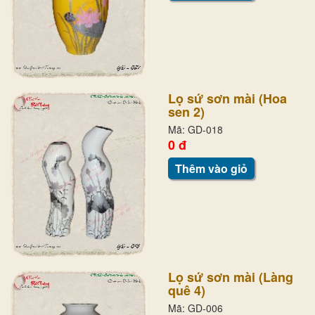
Lọ sứ sơn mài (Hoa
sen 2)
Mã: GD-018
0 đ
Thêm vào giỏ
Lọ sứ sơn mài (Làng
quê 4)
Mã: GD-006