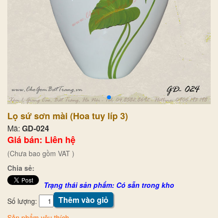
Lọ sứ sơn mài (Hoa tuy líp 3)
Mã:
GD-024
Giá bán: Liên hệ
(Chưa bao gồm VAT )
Chia sẻ:
Trạng thái sản phẩm: Có sẵn trong kho
Thêm vào giỏ
Số lượng:
Sản phẩm yêu thích