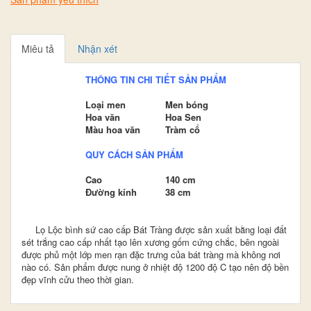
Miêu tả
Nhận xét
THÔNG TIN CHI TIẾT SẢN PHẨM
Loại men
Men bóng
Hoa văn
Hoa Sen
Màu hoa văn
Tràm cổ
QUY CÁCH SẢN PHẨM
Cao
140 cm
Đường kính
38 cm
Lọ Lộc bình sứ cao cấp Bát Tràng được sản xuất bằng loại đất
sét trắng cao cấp nhất tạo lên xương gốm cứng chắc, bên ngoài
được phủ một lớp men rạn đặc trưng của bát tràng mà không nơi
nào có. Sản phẩm được nung ở nhiệt độ 1200 độ C tạo nên độ bền
đẹp vĩnh cửu theo thời gian.