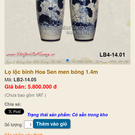
Lọ lộc bình Hoa Sen men bóng 1.4m
Mã:
LB2-14.05
Giá bán: 5.800.000 đ
(Chưa bao gồm VAT )
Chia sẻ:
Trạng thái sản phẩm: Có sẵn trong kho
Thêm vào giỏ
Số lượng:
Sản phẩm yêu thích