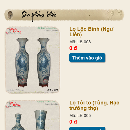
Lọ Lộc Bình (Ngư
Liên)
Mã: LB-008
0 đ
Thêm vào giỏ
Lọ Tỏi to (Tùng, Hạc
trường thọ)
Mã: LB-005
0 đ