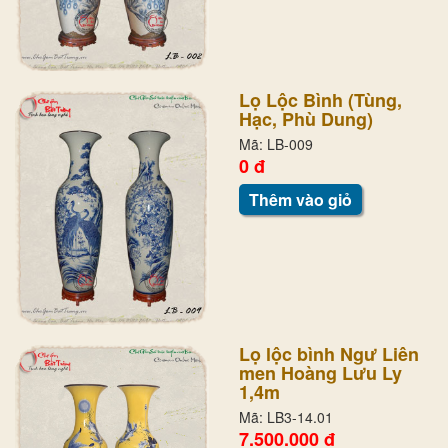
Lọ Lộc Bình (Tùng,
Hạc, Phù Dung)
Mã: LB-009
0 đ
Thêm vào giỏ
Lọ lộc bình Ngư Liên
men Hoàng Lưu Ly
1,4m
Mã: LB3-14.01
7.500.000 đ