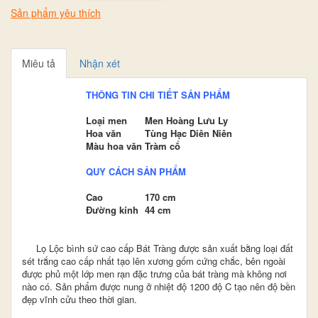
Sản phẩm yêu thích
Miêu tả
Nhận xét
THÔNG TIN CHI TIẾT SẢN PHẨM
Loại men
Men Hoàng Lưu Ly
Hoa văn
Tùng Hạc Diên Niên
Màu hoa văn
Tràm cổ
QUY CÁCH SẢN PHẨM
Cao
170 cm
Đường kính
44 cm
Lọ Lộc bình sứ cao cấp Bát Tràng được sản xuất bằng loại đất
sét trắng cao cấp nhất tạo lên xương gốm cứng chắc, bên ngoài
được phủ một lớp men rạn đặc trưng của bát tràng mà không nơi
nào có. Sản phẩm được nung ở nhiệt độ 1200 độ C tạo nên độ bền
đẹp vĩnh cửu theo thời gian.