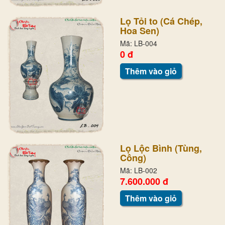
Lọ Tỏi to (Cá Chép,
Hoa Sen)
Mã: LB-004
0 đ
Thêm vào giỏ
Lọ Lộc Bình (Tùng,
Công)
Mã: LB-002
7.600.000 đ
Thêm vào giỏ