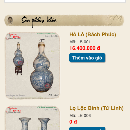
Hồ Lô (Bách Phúc)
Mã: LB-001
16.400.000 đ
Thêm vào giỏ
Lọ Lộc Bình (Tứ Linh)
Mã: LB-006
0 đ