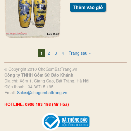
Thêm vào giỏ
1
2
3
4
Trang sau »
© Copyright 2010 ChoGomBatTrang.vn
Công ty TNHH Gốm Sứ Bảo Khánh
Địa chỉ: Xóm 1, Giang Cao, Bát Tràng, Hà Nội
Điện thoại: 04.36715 195
Email:
Sales@chogombattrang.vn
HOTLINE: 0906 193 198 (Mr Hòa)