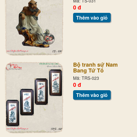
Mã: TS-031
0 đ
Thêm vào giỏ
Bộ tranh sứ Nam
Bang Tứ Tổ
Mã: TRS-023
0 đ
Thêm vào giỏ