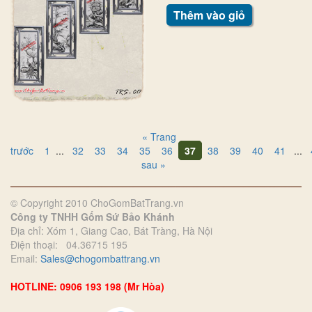
Thêm vào giỏ
« Trang
trước
1
...
32
33
34
35
36
37
38
39
40
41
...
sau »
© Copyright 2010 ChoGomBatTrang.vn
Công ty TNHH Gốm Sứ Bảo Khánh
Địa chỉ: Xóm 1, Giang Cao, Bát Tràng, Hà Nội
Điện thoại: 04.36715 195
Email:
Sales@chogombattrang.vn
HOTLINE: 0906 193 198 (Mr Hòa)