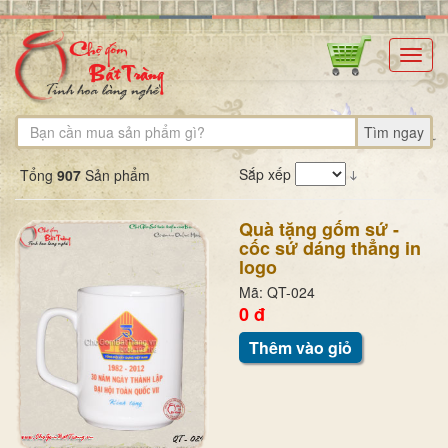
Toggl
navig
Tìm ngay
Sắp xếp
Tổng
907
Sản phẩm
Quà tặng gốm sứ -
cốc sứ dáng thẳng in
logo
Mã: QT-024
0 đ
Thêm vào giỏ