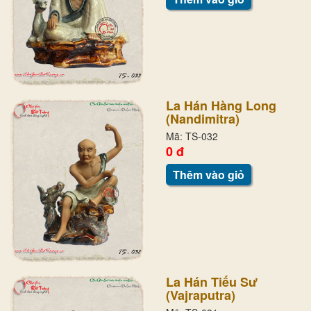
La Hán Hàng Long
(Nandimitra)
Mã: TS-032
0 đ
Thêm vào giỏ
La Hán Tiếu Sư
(Vajraputra)