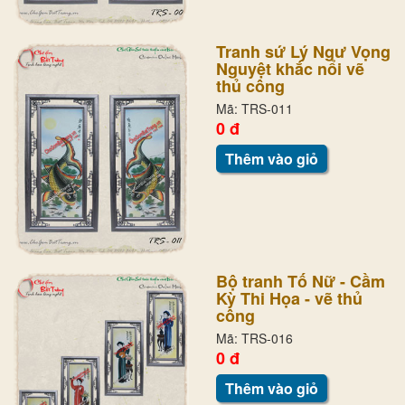
Tranh sứ Lý Ngư Vọng
Nguyệt khắc nổi vẽ
thủ công
Mã: TRS-011
0 đ
Thêm vào giỏ
Bộ tranh Tố Nữ - Cầm
Kỳ Thi Họa - vẽ thủ
công
Mã: TRS-016
0 đ
Thêm vào giỏ