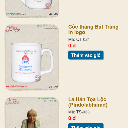
Cốc thẳng Bát Tràng
in logo
Mã: QT-021
0 đ
Thêm vào giỏ
La Hán Tọa Lộc
(Pindolabhārad)
Mã: TS-033
0 đ
Thêm vào giỏ