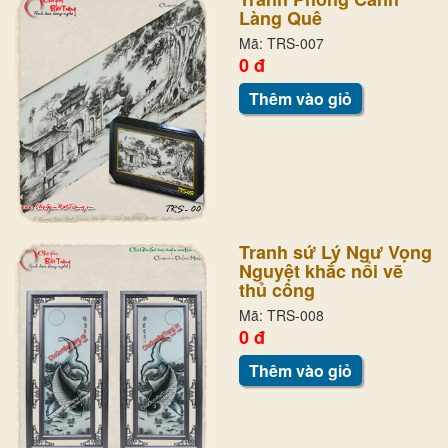
Làng Quê
Mã: TRS-007
0 đ
Thêm vào giỏ
Tranh sứ Lý Ngư Vọng
Nguyệt khắc nổi vẽ
thủ công
Mã: TRS-008
0 đ
Thêm vào giỏ