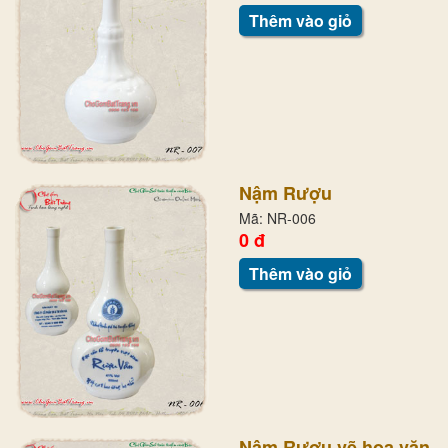
Thêm vào giỏ
Nậm Rượu
Mã: NR-006
0 đ
Thêm vào giỏ
Nậm Rượu vẽ hoa văn