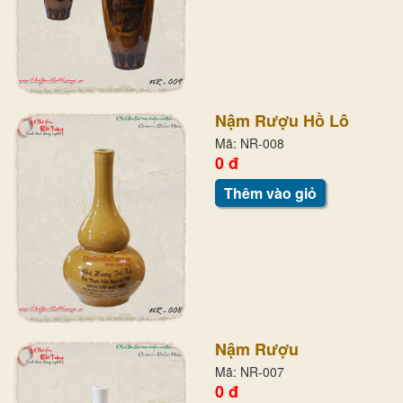
Nậm Rượu Hồ Lô
Mã: NR-008
0 đ
Thêm vào giỏ
Nậm Rượu
Mã: NR-007
0 đ