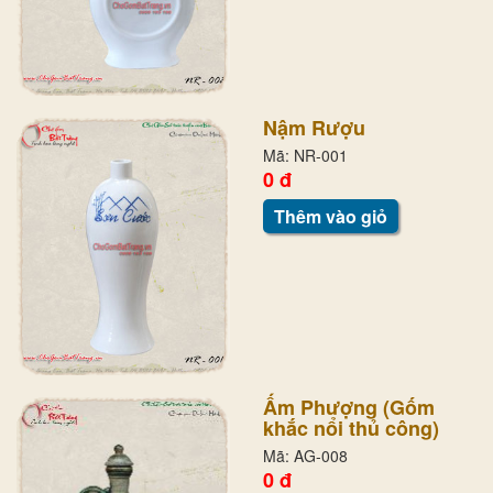
Nậm Rượu
Mã: NR-001
0 đ
Thêm vào giỏ
Ấm Phượng (Gốm
khắc nổi thủ công)
Mã: AG-008
0 đ