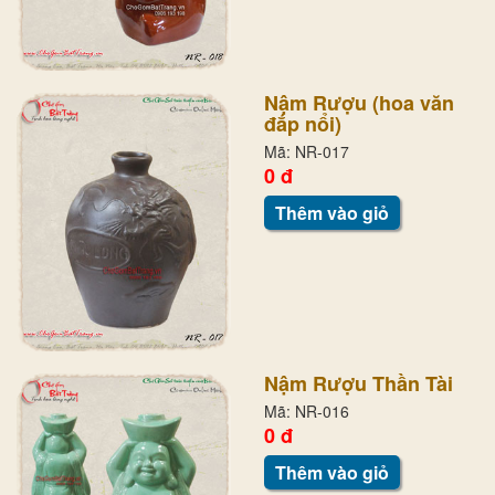
Nậm Rượu (hoa văn
đắp nổi)
Mã: NR-017
0 đ
Thêm vào giỏ
Nậm Rượu Thần Tài
Mã: NR-016
0 đ
Thêm vào giỏ