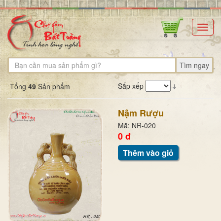
Toggl
navig
Tìm ngay
Sắp xếp
Tổng
49
Sản phẩm
Nậm Rượu
Mã: NR-020
0 đ
Thêm vào giỏ