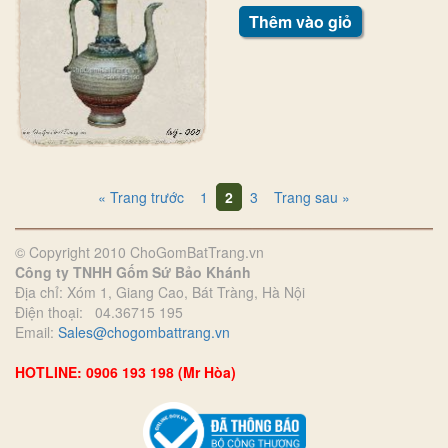
Thêm vào giỏ
« Trang trước
1
2
3
Trang sau »
© Copyright 2010 ChoGomBatTrang.vn
Công ty TNHH Gốm Sứ Bảo Khánh
Địa chỉ: Xóm 1, Giang Cao, Bát Tràng, Hà Nội
Điện thoại: 04.36715 195
Email:
Sales@chogombattrang.vn
HOTLINE: 0906 193 198 (Mr Hòa)