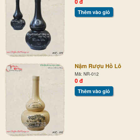
0 đ
Thêm vào giỏ
Nậm Rượu Hồ Lô
Mã: NR-012
0 đ
Thêm vào giỏ