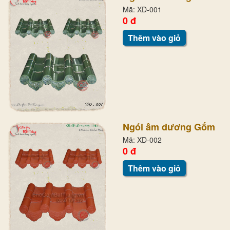
Mã: XD-001
0 đ
Thêm vào giỏ
Ngói âm dương Gốm
Mã: XD-002
0 đ
Thêm vào giỏ