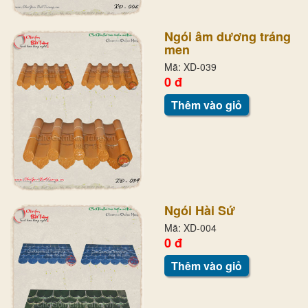
Ngói âm dương tráng
men
Mã: XD-039
0 đ
Thêm vào giỏ
Ngói Hài Sứ
Mã: XD-004
0 đ
Thêm vào giỏ