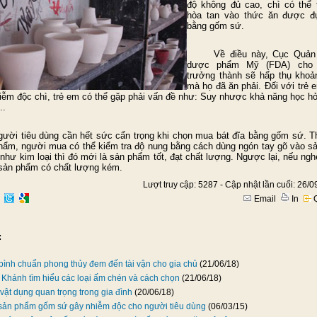
độ không đủ cao, chì có thể
hòa tan vào thức ăn được đự
bằng gốm sứ.
Về điều này, Cục Quản l
dược phẩm Mỹ (FDA) cho b
trưởng thành sẽ hấp thụ kho
mà họ đã ăn phải. Đối với trẻ em
iễm độc chì, trẻ em có thể gặp phải vấn đề như: Suy nhược khả năng học hỏi
..
 tiêu dùng cần hết sức cẩn trọng khi chọn mua bát đĩa bằng gốm sứ. T
hẩm, người mua có thể kiểm tra độ nung bằng cách dùng ngón tay gõ vào s
 như kim loại thì đó mới là sản phẩm tốt, đạt chất lượng. Ngược lại, nếu ngh
à sản phẩm có chất lượng kém.
Lượt truy cập: 5287 - Cập nhật lần cuối: 26/
Email
In
Q
:
 bình chuẩn phong thủy đem đến tài vận cho gia chủ
(21/06/18)
Khánh tìm hiểu các loại ấm chén và cách chọn
(21/06/18)
vật dụng quan trọng trong gia đình
(20/06/18)
sản phẩm gốm sứ gây nhiễm độc cho người tiêu dùng
(06/03/15)