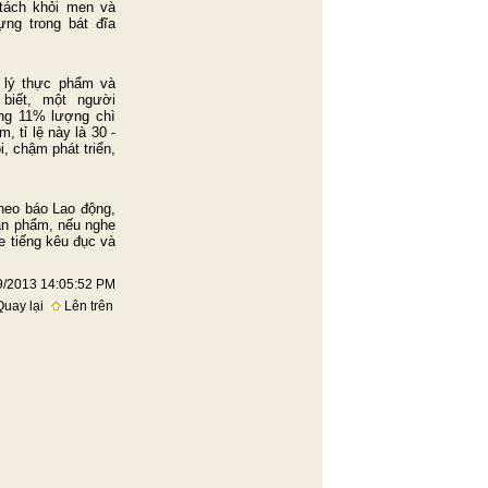
 tách khỏi men và
ng trong bát đĩa
ý thực phẩm và
iết, một người
ảng 11% lượng chì
, tỉ lệ này là 30 -
, chậm phát triển,
heo báo Lao động,
ản phẩm, nếu nghe
e tiếng kêu đục và
09/2013 14:05:52 PM
uay lại
Lên trên