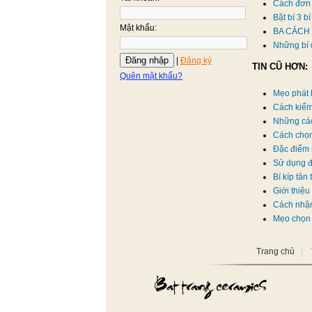
Cách đơn 
Bật bí 3 
Mật khẩu:
BA CÁCH 
Những bí 
Đăng nhập
|
Đăng ký
TIN CŨ HƠN:
Quên mật khẩu?
Mẹo phát 
Cách kiểm
Những các
Cách chọ
Đặc điểm 
Sử dụng đ
Bí kíp tân
Giới thiệ
Cách nhận
Mẹo chọn 
Trang chủ