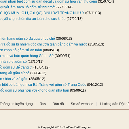
giản phân biệt gốm sứ dán decal và gốm sứ hoa văn thủ công
(31/07/14)
bí quyết làm sạch đồ gốm sứ như mới
(22/03/14)
CHỌN MUA LỌ LỤC (LỘC) BÌNH BÁT TRÀNG NHƯ Ý
(07/11/13)
quyết chọn chén đĩa an toàn cho sức khỏe
(27/09/13)
hiện hàng gốm sứ đã qua phục chế
(30/08/13)
 tra đồ sứ bị nhiễm độc chì đơn giản bằng dấm và nước
(15/05/13)
h chọn đồ gốm sứ an toàn
(08/05/13)
n mua và bảo quản hàng Gốm - Sứ
(30/09/11)
nhận biết gốm cổ
(13/10/11)
ồ gốm sứ để trang trí
(16/04/12)
 trang đồ gốm sứ cổ
(27/04/12)
u cơ bản về đồ gốm
(28/05/12)
 biết cơ bản gốm sứ Bát Tràng với gốm sứ Trung Quốc
(04/12/12)
đồ gốm sứ phù hợp với không gian nhà bạn
(03/09/11)
Thông tin tuyển dụng
Rss
Bản đồ
Sơ đồ website
Hướng dẫn Đặt h
©
Copyright 2010 ChoGomBatTrang.vn