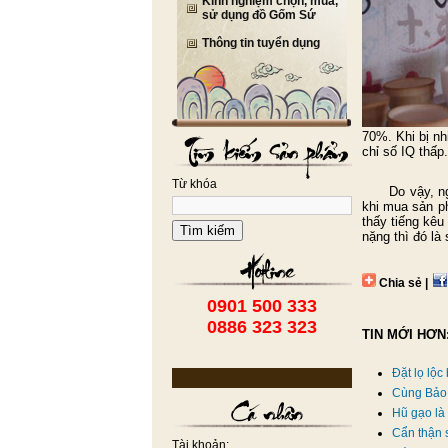
Kinh nghiệm chọn, mua,
sử dụng đồ Gốm Sứ
Thông tin tuyển dụng
70%. Khi bị nh
chỉ số IQ thấp.
Từ khóa
Do vậy, người
khi mua sản p
thấy tiếng kêu
Tìm kiếm
nặng thì đó l
Chia sẻ |
0901 500 333
0886 323 323
TIN MỚI HƠN
Đặt lọ lộc
Cùng Bảo 
Hũ gạo là 
Cẩn thận 
Tài khoản: