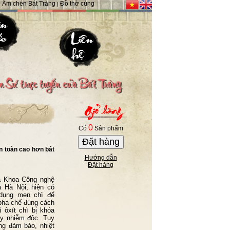
Ấm chén Bát Tràng
Đồ thờ cúng
|
|
0
Có
Sản phẩm
Đặt hàng
an toàn cao hơn bát
Hướng dẫn
Đặt hàng
Khoa Công nghệ
 Hà Nội, hiện có
dụng men chì để
pha chế đúng cách
 ôxít chì bị khóa
ây nhiễm độc. Tuy
ng đảm bảo, nhiệt