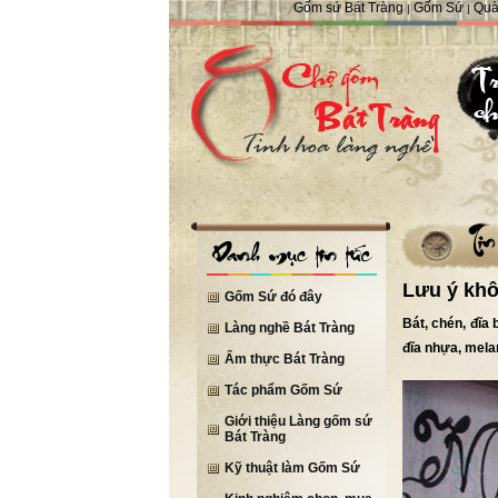
Gốm sứ Bát Tràng
Gốm Sứ
Quà
|
|
Lưu ý khô
Gốm Sứ đó đây
Bát, chén, đĩa
Làng nghề Bát Tràng
đĩa nhựa, melam
Ẩm thực Bát Tràng
Tác phẩm Gốm Sứ
Giới thiệu Làng gốm sứ
Bát Tràng
Kỹ thuật làm Gốm Sứ