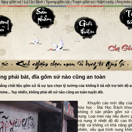
 tặng gốm sứ
Lọ Lộc Bình
Tượng gốm sứ
Tranh gốm sứ
Nậm rượu
Ấm chén
|
|
|
|
|
ng phải bát, đĩa gốm sứ nào cũng an toàn
 bằng chất liệu gốm sứ là sự lựa chọn lý tưởng của không ít bà nội trợ bởi độ 
ine... Tuy nhiên, không phải đồ sứ nào cũng an toàn tuyệt đối.
Khuyến cáo mới đây của 
hóa học - Đại Học Bách khoa
không ít sản phẩm gốm sử 
nung. Loại men này nếu được 
và nung ở nhiệt độ đủ cao thì
chặt và không có khả năng g
nhiên, nếu quá trình nung khô