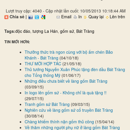
Lượt truy cập: 4040 - Cập nhật lần cuối: 10/05/2013 10:18:44 AM
Chia sẻ |
Email
In
Quay lại
Lên trên
Tags:
độc đáo
,
tượng La Hán
,
gốm sứ
,
Bát Tràng
TIN MỚI HƠN:
Thưởng thức trà ngon cùng với bộ ấm chén Bảo
Khánh - Bát Tràng
(04/10/18)
THƯ MỜI HỢP TÁC
(21/05/18)
Thủ tướng Nguyễn Xuân Phúc tặng đèn dầu Bát Tràng
cho Tổng thống Mỹ
(01/06/17)
Những điều chưa biết về làng gốm Bát Tràng
(03/09/15)
In logo lên gốm sứ - Không chỉ là quà tặng !!
(29/07/15)
Tranh gốm sứ Bát Tràng
(09/03/15)
Nghiên cứu về làng gốm sứ cổ truyền Bát Tràng
(30/08/14)
Chàng khiếm thính nặn gốm thủ công
(15/04/14)
Về thăm những người phụ nữ ở làng gốm Bát Tràng