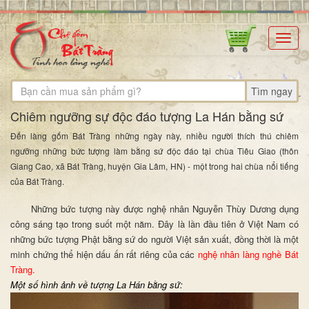
Toggl
navig
Tìm ngay
Chiêm ngưỡng sự độc đáo tượng La Hán bằng sứ
Đến làng gốm Bát Tràng những ngày này, nhiều người thích thú chiêm
ngưỡng những bức tượng làm bằng sứ độc đáo tại chùa Tiêu Giao (thôn
Giang Cao, xã Bát Tràng, huyện Gia Lâm, HN) - một trong hai chùa nổi tiếng
của Bát Tràng.
Những bức tượng này được nghệ nhân Nguyễn Thùy Dương dụng
công sáng tạo trong suốt một năm. Đây là lần đầu tiên ở Việt Nam có
những bức tượng Phật bằng sứ do người Việt sản xuất, đồng thời là một
minh chứng thể hiện dấu ấn rất riêng của các
nghệ nhân làng nghề Bát
Tràng.
Một số hình ảnh về tượng La Hán bằng sứ: