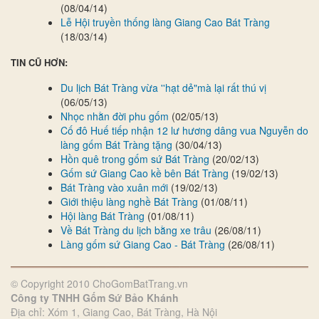
(08/04/14)
Lễ Hội truyền thống làng Giang Cao Bát Tràng
(18/03/14)
TIN CŨ HƠN:
Du lịch Bát Tràng vừa ''hạt dẻ"mà lại rất thú vị
(06/05/13)
Nhọc nhằn đời phu gốm
(02/05/13)
Cố đô Huế tiếp nhận 12 lư hương dâng vua Nguyễn do
làng gốm Bát Tràng tặng
(30/04/13)
Hồn quê trong gốm sứ Bát Tràng
(20/02/13)
Gốm sứ Giang Cao kề bên Bát Tràng
(19/02/13)
Bát Tràng vào xuân mới
(19/02/13)
Giới thiệu làng nghề Bát Tràng
(01/08/11)
Hội làng Bát Tràng
(01/08/11)
Về Bát Tràng du lịch bằng xe trâu
(26/08/11)
Làng gốm sứ Giang Cao - Bát Tràng
(26/08/11)
© Copyright 2010 ChoGomBatTrang.vn
Công ty TNHH Gốm Sứ Bảo Khánh
Địa chỉ: Xóm 1, Giang Cao, Bát Tràng, Hà Nội