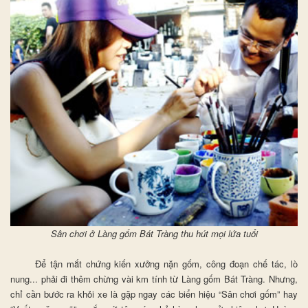
Sân chơi ở Làng gốm Bát Tràng thu hút mọi lứa tuổi
Để tận mắt chứng kiến xưởng nặn gốm, công đoạn chế tác, lò
nung... phải đi thêm chừng vài km tính từ Làng gốm Bát Tràng. Nhưng,
chỉ cần bước ra khỏi xe là gặp ngay các biển hiệu “Sân chơi gốm” hay