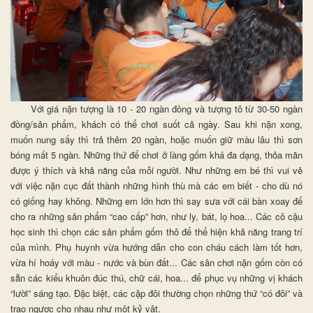
Với giá nặn tượng là 10 - 20 ngàn đồng và tượng tô từ 30-50 ngàn
đồng/sản phẩm, khách có thể chơi suốt cả ngày. Sau khi nặn xong,
muốn nung sấy thì trả thêm 20 ngàn, hoặc muốn giữ màu lâu thì sơn
bóng mất 5 ngàn. Những thứ để chơi ở làng gốm khá đa dạng, thỏa mãn
được ý thích và khả năng của mỗi người. Như những em bé thì vui vẻ
với việc nặn cục đất thành những hình thù mà các em biết - cho dù nó
có giống hay không. Những em lớn hơn thì say sưa với cái bàn xoay để
cho ra những sản phẩm “cao cấp” hơn, như ly, bát, lọ hoa... Các cô cậu
học sinh thì chọn các sản phẩm gốm thô để thể hiện khả năng trang trí
của mình. Phụ huynh vừa hướng dẫn cho con cháu cách làm tốt hơn,
vừa hí hoáy với màu - nước và bùn đất... Các sân chơi nặn gốm còn có
sẵn các kiểu khuôn đúc thú, chữ cái, hoa... để phục vụ những vị khách
“lười” sáng tạo. Đặc biệt, các cặp đôi thường chọn những thứ “có đôi” và
trao ngược cho nhau như một kỷ vật.