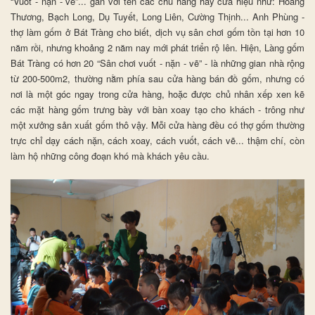
“Vuốt - nặn - vẽ”... gắn với tên các chủ hàng hay cửa hiệu như: Hoàng
Thương, Bạch Long, Dụ Tuyết, Long Liên, Cường Thịnh... Anh Phùng -
thợ làm gốm ở Bát Tràng cho biết, dịch vụ sân chơi gốm tồn tại hơn 10
năm rồi, nhưng khoảng 2 năm nay mới phát triển rộ lên. Hiện, Làng gốm
Bát Tràng có hơn 20 “Sân chơi vuốt - nặn - vẽ” - là những gian nhà rộng
từ 200-500m2, thường nằm phía sau cửa hàng bán đồ gốm, nhưng có
nơi là một góc ngay trong cửa hàng, hoặc được chủ nhân xếp xen kẽ
các mặt hàng gốm trưng bày với bàn xoay tạo cho khách - trông như
một xưởng sản xuất gốm thô vậy. Mỗi cửa hàng đều có thợ gốm thường
trực chỉ dạy cách nặn, cách xoay, cách vuốt, cách vẽ... thậm chí, còn
làm hộ những công đoạn khó mà khách yêu cầu.