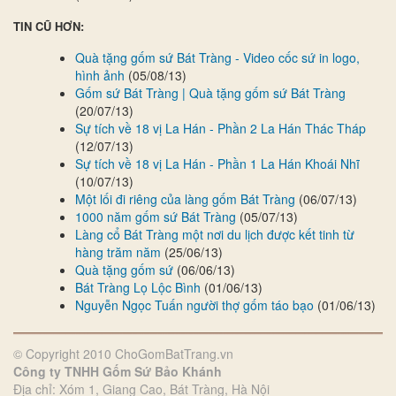
TIN CŨ HƠN:
Quà tặng gốm sứ Bát Tràng - Video cốc sứ in logo,
hình ảnh
(05/08/13)
Gốm sứ Bát Tràng | Quà tặng gốm sứ Bát Tràng
(20/07/13)
Sự tích về 18 vị La Hán - Phần 2 La Hán Thác Tháp
(12/07/13)
Sự tích về 18 vị La Hán - Phần 1 La Hán Khoái Nhĩ
(10/07/13)
Một lối đi riêng của làng gốm Bát Tràng
(06/07/13)
1000 năm gốm sứ Bát Tràng
(05/07/13)
Làng cổ Bát Tràng một nơi du lịch được kết tinh từ
hàng trăm năm
(25/06/13)
Quà tặng gốm sứ
(06/06/13)
Bát Tràng Lọ Lộc Bình
(01/06/13)
Nguyễn Ngọc Tuấn người thợ gốm táo bạo
(01/06/13)
© Copyright 2010 ChoGomBatTrang.vn
Công ty TNHH Gốm Sứ Bảo Khánh
Địa chỉ: Xóm 1, Giang Cao, Bát Tràng, Hà Nội