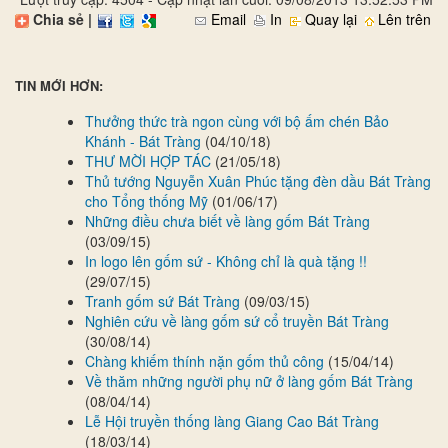
Chia sẻ |
Email
In
Quay lại
Lên trên
TIN MỚI HƠN:
Thưởng thức trà ngon cùng với bộ ấm chén Bảo
Khánh - Bát Tràng
(04/10/18)
THƯ MỜI HỢP TÁC
(21/05/18)
Thủ tướng Nguyễn Xuân Phúc tặng đèn dầu Bát Tràng
cho Tổng thống Mỹ
(01/06/17)
Những điều chưa biết về làng gốm Bát Tràng
(03/09/15)
In logo lên gốm sứ - Không chỉ là quà tặng !!
(29/07/15)
Tranh gốm sứ Bát Tràng
(09/03/15)
Nghiên cứu về làng gốm sứ cổ truyền Bát Tràng
(30/08/14)
Chàng khiếm thính nặn gốm thủ công
(15/04/14)
Về thăm những người phụ nữ ở làng gốm Bát Tràng
(08/04/14)
Lễ Hội truyền thống làng Giang Cao Bát Tràng
(18/03/14)