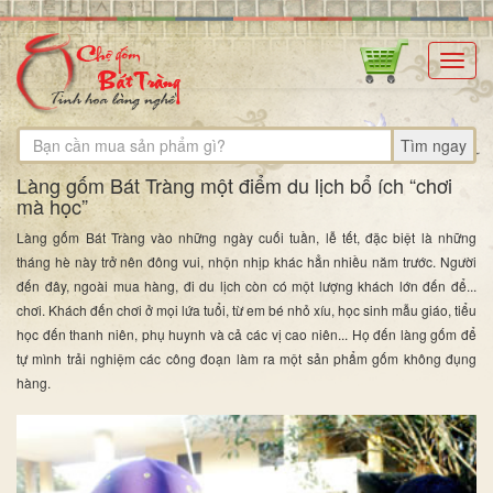
Toggl
navig
Tìm ngay
Làng gốm Bát Tràng một điểm du lịch bổ ích “chơi
mà học”
Làng gốm Bát Tràng vào những ngày cuối tuần, lễ tết, đặc biệt là những
tháng hè này trở nên đông vui, nhộn nhịp khác hẳn nhiều năm trước. Người
đến đây, ngoài mua hàng, đi du lịch còn có một lượng khách lớn đến để...
chơi. Khách đến chơi ở mọi lứa tuổi, từ em bé nhỏ xíu, học sinh mẫu giáo, tiểu
học đến thanh niên, phụ huynh và cả các vị cao niên... Họ đến làng gốm để
tự mình trải nghiệm các công đoạn làm ra một sản phẩm gốm không đụng
hàng.