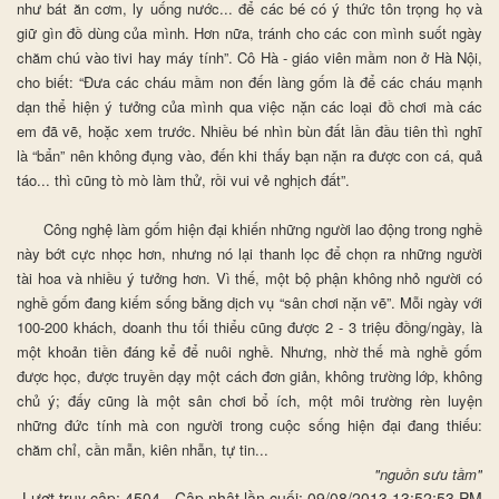
như bát ăn cơm, ly uống nước... để các bé có ý thức tôn trọng họ và
giữ gìn đồ dùng của mình. Hơn nữa, tránh cho các con mình suốt ngày
chăm chú vào tivi hay máy tính”. Cô Hà - giáo viên mầm non ở Hà Nội,
cho biết: “Đưa các cháu mầm non đến làng gốm là để các cháu mạnh
dạn thể hiện ý tưởng của mình qua việc nặn các loại đồ chơi mà các
em đã vẽ, hoặc xem trước. Nhiều bé nhìn bùn đất lần đầu tiên thì nghĩ
là “bẩn” nên không đụng vào, đến khi thấy bạn nặn ra được con cá, quả
táo... thì cũng tò mò làm thử, rồi vui vẻ nghịch đất”.
Công nghệ làm gốm hiện đại khiến những người lao động trong nghề
này bớt cực nhọc hơn, nhưng nó lại thanh lọc để chọn ra những người
tài hoa và nhiều ý tưởng hơn. Vì thế, một bộ phận không nhỏ người có
nghề gốm đang kiếm sống bằng dịch vụ “sân chơi nặn vẽ”. Mỗi ngày với
100-200 khách, doanh thu tối thiểu cũng được 2 - 3 triệu đồng/ngày, là
một khoản tiền đáng kể để nuôi nghề. Nhưng, nhờ thế mà nghề gốm
được học, được truyền dạy một cách đơn giản, không trường lớp, không
chủ ý; đấy cũng là một sân chơi bổ ích, một môi trường rèn luyện
những đức tính mà con người trong cuộc sống hiện đại đang thiếu:
chăm chỉ, cần mẫn, kiên nhẫn, tự tin...
"nguồn sưu tầm"
Lượt truy cập: 4504 - Cập nhật lần cuối: 09/08/2013 13:52:53 PM