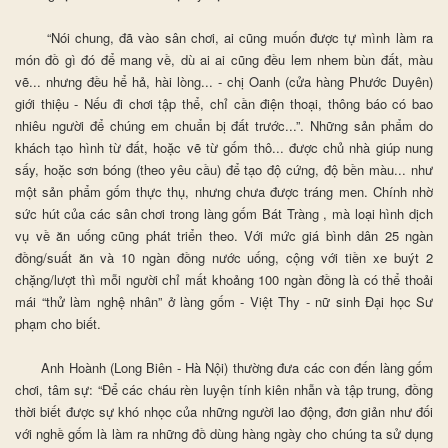
“Nói chung, đã vào sân chơi, ai cũng muốn được tự mình làm ra
món đồ gì đó để mang về, dù ai ai cũng đều lem nhem bùn đất, màu
vẽ... nhưng đều hể hả, hài lòng... - chị Oanh (cửa hàng Phước Duyên)
giới thiệu - Nếu đi chơi tập thể, chỉ cần điện thoại, thông báo có bao
nhiêu người để chúng em chuẩn bị đất trước...”. Những sản phẩm do
khách tạo hình từ đất, hoặc vẽ từ gốm thô... được chủ nhà giúp nung
sấy, hoặc sơn bóng (theo yêu cầu) để tạo độ cứng, độ bền màu... như
một sản phẩm gốm thực thụ, nhưng chưa được tráng men. Chính nhờ
sức hút của các sân chơi trong làng gốm Bát Tràng , mà loại hình dịch
vụ về ăn uống cũng phát triển theo. Với mức giá bình dân 25 ngàn
đồng/suất ăn và 10 ngàn đồng nước uống, cộng với tiền xe buýt 2
chặng/lượt thì mỗi người chỉ mất khoảng 100 ngàn đồng là có thể thoải
mái “thử làm nghệ nhân” ở làng gốm - Việt Thy - nữ sinh Đại học Sư
phạm cho biết.
Anh Hoành (Long Biên - Hà Nội) thường đưa các con đến làng gốm
chơi, tâm sự: “Để các cháu rèn luyện tính kiên nhẫn và tập trung, đồng
thời biết được sự khó nhọc của những người lao động, đơn giản như đối
với nghề gốm là làm ra những đồ dùng hàng ngày cho chúng ta sử dụng