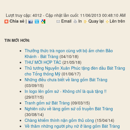
Lượt truy cập: 4012 - Cập nhật lần cuối: 11/06/2013 00:48:10 AM
Chia sẻ |
Email
In
Quay lại
Lên trên
TIN MỚI HƠN:
Thưởng thức trà ngon cùng với bộ ấm chén Bảo
Khánh - Bát Tràng
(04/10/18)
THƯ MỜI HỢP TÁC
(21/05/18)
Thủ tướng Nguyễn Xuân Phúc tặng đèn dầu Bát Tràng
cho Tổng thống Mỹ
(01/06/17)
Những điều chưa biết về làng gốm Bát Tràng
(03/09/15)
In logo lên gốm sứ - Không chỉ là quà tặng !!
(29/07/15)
Tranh gốm sứ Bát Tràng
(09/03/15)
Nghiên cứu về làng gốm sứ cổ truyền Bát Tràng
(30/08/14)
Chàng khiếm thính nặn gốm thủ công
(15/04/14)
Về thăm những người phụ nữ ở làng gốm Bát Tràng