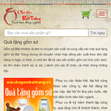
Toggl
navig
Tìm ngay
Quà tặng gốm sứ
Gốm sứ Bảo Khánh là đơn vị chuyên sản xuất và cung cấp các mặt quà tặng
gốm sứ Bát Tràng chúng tôi chuyên nhận hợp đồng sản xuất theo đơn đặt
hàng in logo, in hình, in chữ lên tất cả các sản phẩm gốm sứ như: (cốc tách,
bộ ấm chén, tranh sứ, lọ sứ...) dành cho các tổ chức, cá nhân trong những
dịp:
- Phục vụ các đoàn thể: đại hội công
đoàn các công ty, đại hội đảng bộ
các cấp, đại hội thi đua yêu nước, đại
hội điển hình tiên tiến ngành, …
- Phục vụ lễ kỷ niệm thành lập công
ty, quà tặng cho lễ khánh thành, khai