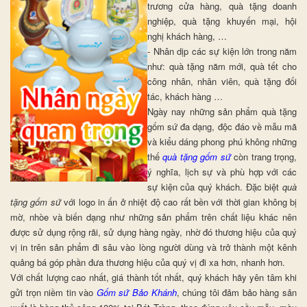
trương cửa hàng, quà tặng doanh
nghiệp, quà tặng khuyến mại, hội
nghị khách hàng, …
- Nhân dịp các sự kiện lớn trong năm
như: quà tặng năm mới, quà tết cho
công nhân, nhân viên, quà tặng đối
tác, khách hàng …
Ngày nay những sản phẩm quà tặng
gốm sứ đa dạng, độc đáo về mẫu mã
và kiểu dáng phong phú không những
thế
q
uà tặng gốm sứ
còn trang trọng,
ý nghĩa, lịch sự và phù hợp với các
sự kiện của quý khách. Đặc biệt
q
uà
tặng gốm sứ
với logo in ấn ở nhiệt độ cao rất bền với thời gian không bị
mờ, nhòe và biến dạng như những sản phẩm trên chất liệu khác nên
được sử dụng rộng rãi, sử dụng hàng ngày, nhờ đó thương hiệu của quý
vị in trên sản phẩm đi sâu vào lòng người dùng và trở thành một kênh
quảng bá góp phần đưa thương hiệu của quý vị đi xa hơn, nhanh hơn.
Với chất lượng cao nhất, giá thành tốt nhất, quý khách hãy yên tâm khi
gửi trọn niềm tin vào
Gốm sứ Bảo Khánh
, chúng tôi đảm bảo hàng sản