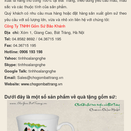
xuất là hàng thủ công 100% tại Bát Tràng, theo đúng yêu cầu mẫu, màu
sắc và các thuộc tính của sản phẩm.
Quý khách có nhu cầu mua hàng hoặc đặt hàng sản xuất gồm sứ theo
yêu cầu với số lượng lớn, vừa và nhỏ xin liên hệ với chúng tôi:
Công Ty TNHH Gốm Sứ Bảo Khánh
Địa chỉ:
Xóm 1, Giang Cao, Bát Tràng, Hà Nội
Tel:
04.8582 8692 / 04.36715 195
Fax:
04.36715 195
Hotline: 0906 193 198
Yahoo:
tinhhoalangnghe
Skype:
tinhhoalangnghe
Google Talk:
tinhhoalangnghe
Email:
Sales@chogombattrang.vn
Website:
www.chogombattrang.vn
Dưới đây là một số sản phẩm về quà tặng gốm sứ: