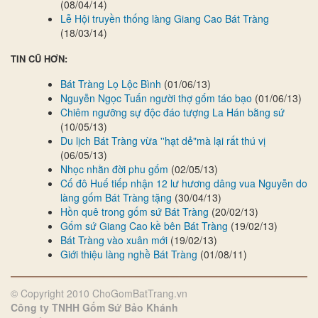
(08/04/14)
Lễ Hội truyền thống làng Giang Cao Bát Tràng
(18/03/14)
TIN CŨ HƠN:
Bát Tràng Lọ Lộc Bình
(01/06/13)
Nguyễn Ngọc Tuấn người thợ gốm táo bạo
(01/06/13)
Chiêm ngưỡng sự độc đáo tượng La Hán bằng sứ
(10/05/13)
Du lịch Bát Tràng vừa ''hạt dẻ"mà lại rất thú vị
(06/05/13)
Nhọc nhằn đời phu gốm
(02/05/13)
Cố đô Huế tiếp nhận 12 lư hương dâng vua Nguyễn do
làng gốm Bát Tràng tặng
(30/04/13)
Hồn quê trong gốm sứ Bát Tràng
(20/02/13)
Gốm sứ Giang Cao kề bên Bát Tràng
(19/02/13)
Bát Tràng vào xuân mới
(19/02/13)
Giới thiệu làng nghề Bát Tràng
(01/08/11)
© Copyright 2010 ChoGomBatTrang.vn
Công ty TNHH Gốm Sứ Bảo Khánh