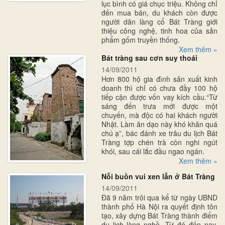
lục bình có giá chục triệu. Không chỉ
đến mua bán, du khách còn được
người dân làng cổ Bát Tràng giới
thiệu công nghệ, tinh hoa của sản
phẩm gốm truyền thống.
Xem thêm »
Bát tràng sau cơn suy thoái
14/09/2011
Hơn 800 hộ gia đình sản xuất kinh
doanh thì chỉ có chưa đầy 100 hộ
tiếp cận được vốn vay kích cầu.“Từ
sáng đến trưa mới được một
chuyến, mà độc có hai khách người
Nhật. Làm ăn dạo này khó khăn quá
chú ạ”, bác đánh xe trâu du lịch Bát
Tràng tợp chén trà còn nghi ngút
khói, sau cái lắc đầu ngao ngán.
Xem thêm »
Nỗi buồn vui xen lẫn ở Bát Tràng
14/09/2011
Đã 9 năm trôi qua kể từ ngày UBND
thành phố Hà Nội ra quyết định tôn
tạo, xây dựng Bát Tràng thành điểm
du lịch làng nghề. Từ đó đến nay,