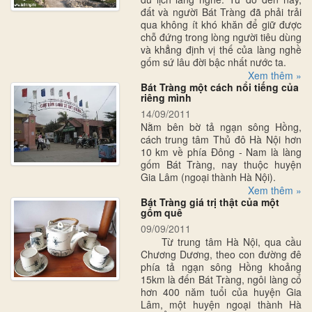
đất và người Bát Tràng đã phải trải
qua không ít khó khăn để giữ được
chỗ đứng trong lòng người tiêu dùng
và khẳng định vị thế của làng nghề
gốm sứ lâu đời bậc nhất nước ta.
Xem thêm »
Bát Tràng một cách nổi tiếng của
riêng mình
14/09/2011
Nằm bên bờ tả ngạn sông Hồng,
cách trung tâm Thủ đô Hà Nội hơn
10 km về phía Đông - Nam là làng
gốm Bát Tràng, nay thuộc huyện
Gia Lâm (ngoại thành Hà Nội).
Xem thêm »
Bát Tràng giá trị thật của một
gốm quê
09/09/2011
Từ trung tâm Hà Nội, qua cầu
Chương Dương, theo con đường đê
phía tả ngạn sông Hồng khoảng
15km là đến Bát Tràng, ngôi làng cổ
hơn 400 năm tuổi của huyện Gia
Lâm, một huyện ngoại thành Hà