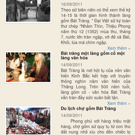
16/09/2011
Theo sử biên niên có thể xem thế kỷ
14-15 là thời gian hình thành làng
gốm Bát Tràng. * Đại Việt sử ký toàn
thư chép "Nhâm Thìn, Thiệu Phong
năm thú 12 (1352) mùa thu, tháng
7, nước lớn tràn ngập, vỡ đê xã Bát,
Khối, lúa má chìm ngập.
Xem thêm »
Bát tràng một làng gốm cổ một
làng văn hóa
14/09/2011
Bát Tràng là nơi hội tụ của nền văn
hiến Kinh Bắc kết hợp với truyền
thống nghìn năm văn hiến của
Thăng Long. Trên 500 năm tuổi,
làng gốm cổ - văn hóa Bát Tràng
vẫn tràn đầy sức xuân bất tận.
Xem thêm »
Du lịch chợ gốm Bát Tràng
14/09/2011
Phong phú với hàng triệu mặt
hàng, chợ gốm sứ quy tụ từ con thú
đất nung nhỏ xíu cho đến chiếc lọ