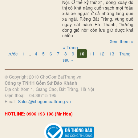
Nội. Ở thế kỷ thứ 21, dòng xoáy đô
thị có khả năng cuốn sạch mọi “dấu
xưa xe ngựa” ở cả những làng quê
xa ngái. Riêng Bát Tràng, vùng quê
ngay sát nách Hà Thành, “hương
đồng gió nội” còn lưu giữ được khá
nhiều...
Xem thêm »
« Trang
trước
1
...
4
5
6
7
8
9
10
11
12
13
Trang
sau »
© Copyright 2010 ChoGomBatTrang.vn
Công ty TNHH Gốm Sứ Bảo Khánh
Địa chỉ: Xóm 1, Giang Cao, Bát Tràng, Hà Nội
Điện thoại: 04.36715 195
Email:
Sales@chogombattrang.vn
HOTLINE: 0906 193 198 (Mr Hòa)