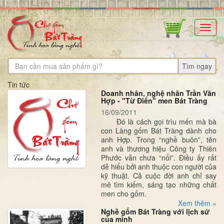
Toggl
navig
Tìm ngay
Tin tức
Doanh nhân, nghệ nhân Trần Văn
Hợp - "Từ Điển" men Bát Tràng
16/09/2011
Đó là cách gọi trìu mến mà bà
con Làng gốm Bát Tràng dành cho
anh Hợp. Trong “nghề buôn”, tên
anh và thương hiệu Công ty Thiên
Phước vẫn chưa “nổi”. Điều ấy rất
dễ hiểu bởi anh thuộc con người của
kỹ thuật. Cả cuộc đời anh chỉ say
mê tìm kiếm, sáng tạo những chất
men cho gốm.
Xem thêm »
Nghề gốm Bát Tràng với lịch sử
của mình