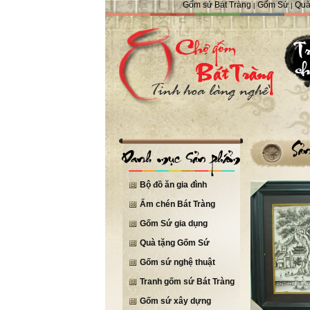
Gốm sứ Bát Tràng
Gốm Sứ
Quà
|
|
Bộ đồ ăn gia đình
Ấm chén Bát Tràng
Gốm Sứ gia dụng
Quà tặng Gốm Sứ
Gốm sứ nghệ thuật
Tranh gốm sứ Bát Tràng
Gốm sứ xây dựng