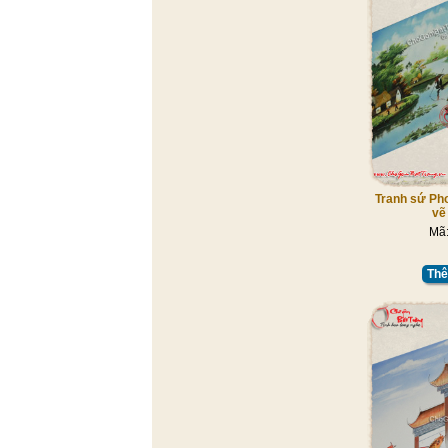
Tranh sứ Ph
vẽ
Mã
Thê