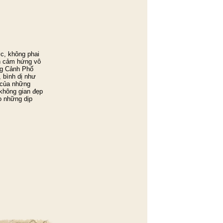
c, không phai
n cảm hứng vô
g Cảnh Phố
 bình dị như
 của những
 không gian đẹp
o những dịp
.