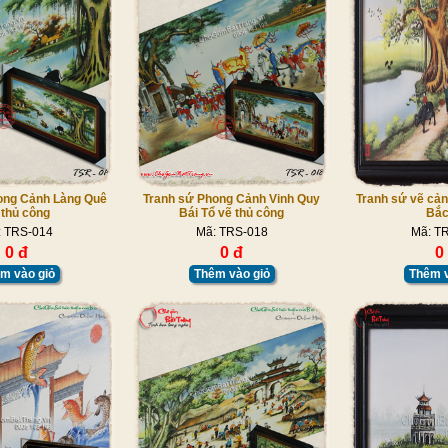
ong Cảnh Làng Quê
Tranh sứ Phong Cảnh Vinh Quy
Tranh sứ vẽ cản
 thủ công
Bái Tổ vẽ thủ công
Bắc
: TRS-014
Mã: TRS-018
Mã: T
0 đ
0 đ
0
m vào giỏ
Thêm vào giỏ
Thêm v