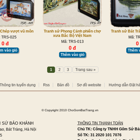
 Chép vượt vũ môn
Tranh sứ Phong Cảnh phiên chợ
Tranh sứ Bát Tr
xưa Bắc Bộ Việt Nam
: TRS-025
Mã: T
Mã: TRS-013
0 đ
0
0 đ
m vào giỏ
Thêm v
Thêm vào giỏ
1
2
3
Trang sau »
Thông tin tuyển dụng
Rss
Bản đồ
Sơ đồ website
Hướng dẫn Đặt h
©
Copyright 2010 ChoGomBatTrang.vn
 SỨ BẢO KHÁNH
THÔNG TIN THANH TOÁN
Chủ TK: Công ty TNHH Gốm Sứ Bả
ao, Bát Tràng, Hà Nội
Số TK: 31 2020 101 7076
95