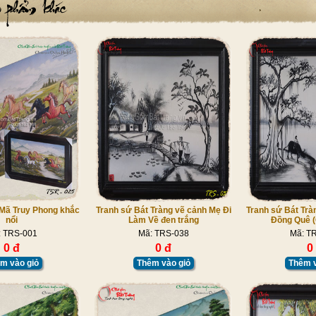
 Mã Truy Phong khắc
Tranh sứ Bát Tràng vẽ cảnh Mẹ Đi
Tranh sứ Bát Trà
nổi
Làm Về đen trắng
Đồng Quê (
: TRS-001
Mã: TRS-038
Mã: T
0 đ
0 đ
0
m vào giỏ
Thêm vào giỏ
Thêm v