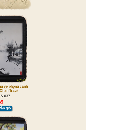
ng vẽ phong cảnh
Chăn Trâu)
RS-037
 đ
ào giỏ