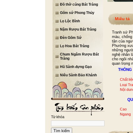
Đồ thờ cúng Bát Tràng
Gốm sứ Phong Thủy
Miêu tả
Lọ Lộc Bình
Nậm Rượu Bát Tràng
Tranh sứ Ph
màu, chống 
Đèn Gốm Sứ
tận của ngư
Phường xư
Lọ Hoa Bát Tràng
những ngườ
Chum Ngâm Rượu Bát
nghệ nhân l
Tràng
cho ngôi nh
quan trọng 
Hũ Sành đựng Gạo
THÔNG 
Niêu Sành Bảo Khánh
Chất liệ
Loại Tr
Nội dun
QU
Cao
Ngang
Từ khóa
Tìm kiếm