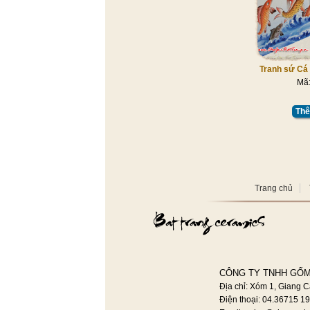
Tranh sứ Cá
Mã
Thê
Trang chủ
CÔNG TY TNHH GỐM
Địa chỉ: Xóm 1, Giang C
Điện thoại: 04.36715 1