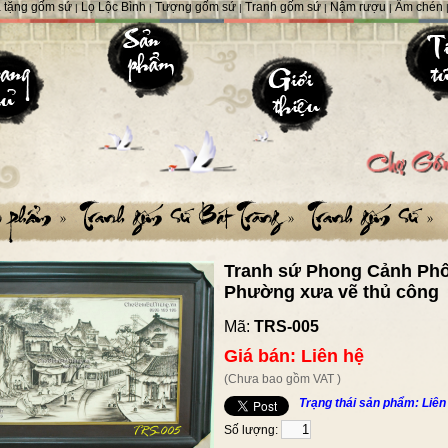
 tặng gốm sứ
Lọ Lộc Bình
Tượng gốm sứ
Tranh gốm sứ
Nậm rượu
Ấm chén
|
|
|
|
|
Tranh sứ Phong Cảnh Ph
Phường xưa vẽ thủ công
Mã:
TRS-005
Giá bán: Liên hệ
(Chưa bao gồm VAT )
Trạng thái sản phẩm: Liên
Số lượng: