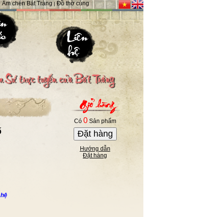
Ấm chén Bát Tràng
Đồ thờ cúng
|
|
0
Có
Sản phẩm
ố
Đặt hàng
Hướng dẫn
Đặt hàng
 hệ