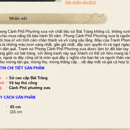
Sản phẩm yêu thích
Nhận xét
ong Cảnh Phố Phường xưa với chất liệu sứ Bát Tràng không cũ, không xướ
chịu mưa nắng tốt.bảo hành 50 năm.
Phong Cảnh Phố Phường xưa
là nguồ
ời họa sĩ với tình cảm chân thành và vô cùng sâu lắng. Màu của Tranh
Phon
a
là những màu tươi sáng nhất, gần gũi nhất, đầy sức quyến rũ và ngọt ngào,
i dân quê.
Tranh sứ Phong Cảnh Phố Phường xưa được làm từ
đôi bàn tay
àng gốm sứ bát tràng, với dòng tranh này quý khách có thể sở hữu mang lại
à, ngoài ra đây cũng sẽ là món quà đầy ý nghĩa cho bạn bè và người thân và
như mừng tân gia, mừng thọ, mừng thăng cấp....rất đẹp mắt và giá cả hợp lý
TIN CHI TIẾT SẢN PHẨM
u
:
Sứ cao cấp Bát Tràng
:
Vẽ tay thủ công
anh
g
:
Cảnh Phố phường xưa
Y CÁCH SẢN PHẨM
:
65 cm
:
115 cm