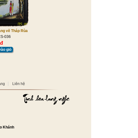
àng vẽ Tháp Rùa
RS-036
 đ
ào giỏ
àng
Liên hệ
o Khánh