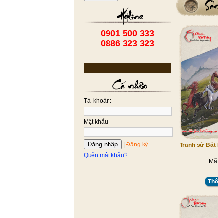
0901 500 333
0886 323 323
Tài khoản:
Mật khẩu:
Đăng nhập
|
Đăng ký
Tranh sứ Bát
Quên mật khẩu?
Mã
Thê