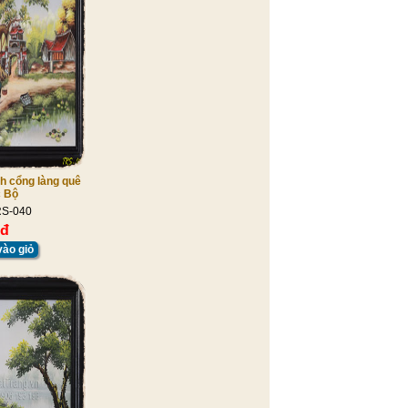
h cổng làng quê
 Bộ
RS-040
 đ
ào giỏ