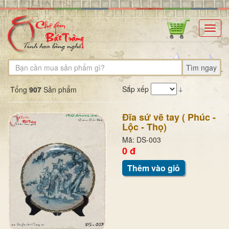
Toggl
navig
Tìm ngay
Sắp xếp
Tổng
907
Sản phẩm
Đĩa sứ vẽ tay ( Phúc -
Lộc - Thọ)
Mã: DS-003
0 đ
Thêm vào giỏ