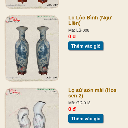
Lọ Lộc Bình (Ngư
Liên)
Mã: LB-008
0 đ
Thêm vào giỏ
Lọ sứ sơn mài (Hoa
sen 2)
Mã: GD-018
0 đ
Thêm vào giỏ