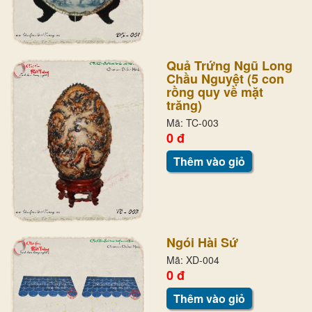
Quả Trứng Ngũ Long
Chầu Nguyệt (5 con
rồng quy về mặt
trăng)
Mã: TC-003
0 đ
Thêm vào giỏ
Ngói Hài Sứ
Mã: XD-004
0 đ
Thêm vào giỏ