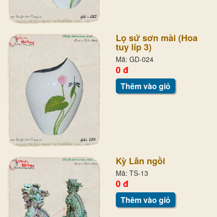
Lọ sứ sơn mài (Hoa
tuy líp 3)
Mã: GD-024
0 đ
Thêm vào giỏ
Kỳ Lân ngồi
Mã: TS-13
0 đ
Thêm vào giỏ