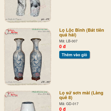
Lọ Lộc Bình (Bát tiên
quá hải)
Mã: LB-007
0 đ
Thêm vào giỏ
Lọ sứ sơn mài (Làng
quê 8)
Mã: GD-017
0 đ