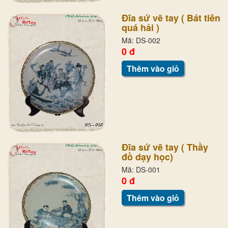
Đĩa sứ vẽ tay ( Bát tiên
quá hải )
Mã: DS-002
0 đ
Thêm vào giỏ
Đĩa sứ vẽ tay ( Thầy
đồ dạy học)
Mã: DS-001
0 đ
Thêm vào giỏ