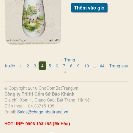
Thêm vào giỏ
« Trang
trước
1
2
3
4
5
6
7
8
9
10
...
44
Trang sau
»
© Copyright 2010 ChoGomBatTrang.vn
Công ty TNHH Gốm Sứ Bảo Khánh
Địa chỉ: Xóm 1, Giang Cao, Bát Tràng, Hà Nội
Điện thoại: 04.36715 195
Email:
Sales@chogombattrang.vn
HOTLINE: 0906 193 198 (Mr Hòa)